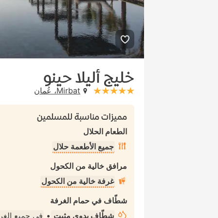
خليج أليلا حينو
Mirbat، عُمان
stars: 5
مميزات مناسبة للمسلمين
الطعام الحلال
جميع الأطعمة حلال
مرافق خالية من الكحول
غرفة خالية من الكحول
شطّاف في حمام الغرفة
شطّاف يدوي مثبت
•
في جميع الغ