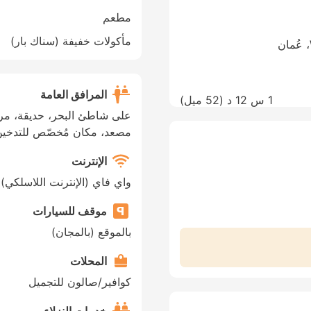
مطعم
مأكولات خفيفة (سناك بار)
المرافق العامة
1 س 12 د (
52 ميل
)
على شاطئ البحر، حديقة، مرا
مصعد، مكان مُخصّص للتدخين،
الإنترنت
واي فاي (الإنترنت اللاسلكي)
موقف للسيارات
بالموقع (بالمجان)
المحلات
كوافير/صالون للتجميل
خدمات النزلاء