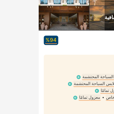
94‏%
 السباحة المحتشمة
ملابس السباحة المحتشمة
 تمامًا
خاص
•
معزول تمامًا