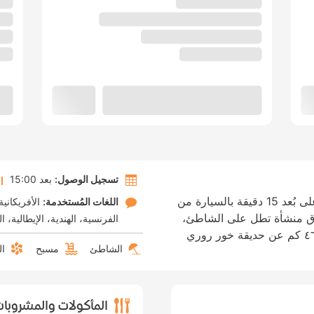
تسجيل الوصول:
بعد 15:00
إن موقع خليج أليلا حينو في مرباط يضعك على بُعد 15 دقيقة بالسيارة من
اللغات المُستخدمة:
الأفريكانية
دق منشأة تطل على الشاطئ،
الفرنسية
الهندية
الإيطالية
ال
تبعد ١٢٫٦ كم عن ضريح محمد بن علي و٤٦٫٩ كم عن حديقة خور روري
الشاطئ
مسبح
ال
المأكولات والمشروبا