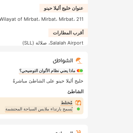
عنوان خليج أليلا حينو
Wilayat of Mirbat، Mirbat، Mirbat، 211، عُمان
أقرب المطارات
Salalah Airport، صلالة (SLL)
الشواطئ
ماذا يعني نظام الألوان التوضيحي؟
خليج أليلا حينو على الشاطئ مباشرةً
الشاطئ
مُختلط
يُسمح بارتداء ملابس السباحة المحتشمة