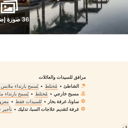
36 صورة إضافية
مرافق للسيدات والعائلات
الشاطئ
•
مُختلط
•
يُسمح بارتداء ملابس
مسبح خارجي
•
مُختلط
•
يُسمح بارتداء 
ساونا، غرفة بخار
•
للسيدات فقط
•
معزول
غرفة لتقديم علاجات السبا، تدليك
•
تأجير 
رف