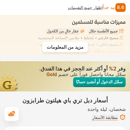
8.6
جيد جداً
إظهار جميع التقييمات
مميزات مناسبة للمسلمين
جميع الأطعمة حلال
عقار خالٍ من الكحول
مسبح خارجي
• مُختلط • ملابس السباحة المحتشمة
مسبح داخلي
• مُختلط • ملابس السباحة المحتشمة
مزيد من المعلومات
مرحاض بشطّاف داخلي مدمج
• في جميع الغرف
وفر
2‏%
أو أكثر عند الحجز في هذا الفندق.
سجّل مجاناً واحصل فوراً على خصم
Gold
سجّل الدخول أو أنشئ حسابًا
أسعار دبل تري باي هيلتون طرابزون
شخصان
ليلة واحدة
ال
مطابقة الأسعار