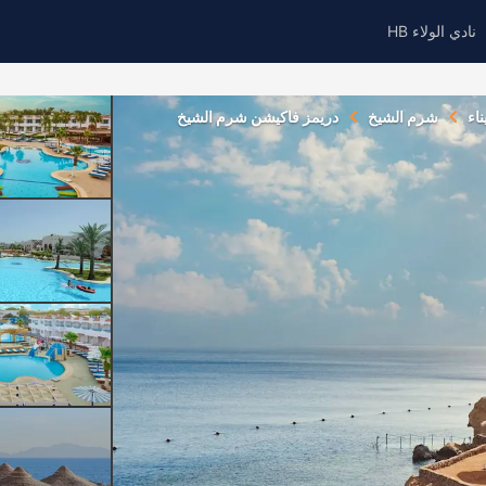
نادي الولاء HB
اء
شرم الشيخ
دريمز فاكيشن شرم الشيخ