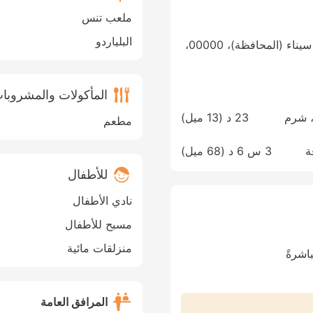
ملعب تنس
البلياردو
23 Om El Seid Cliff، شرم الشيخ، جنوب سيناء (المحافظة)، 00000،
المأكولات والمشروبا
Sharm El Sheikh International Airpor، شرم
23 د (
13 ميل
)
مطعم
الغردقة
3 س 6 د (
68 ميل
)
للأطفال
نادي الأطفال
مسبح للأطفال
منزلقات مائية
شرةً
المرافق العامة