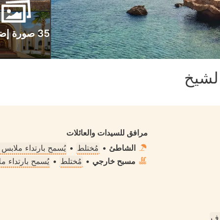
35 صورة إضافية
لشيخ
مرافق للسيدات والعائلات
الشاطئ
•
مُختلط
•
يُسمح بارتداء ملابس
مسبح خارجي
•
مُختلط
•
يُسمح بارتداء 
رف