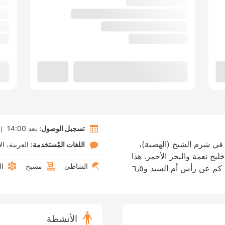
تسجيل الوصول:
بعد 14:00
في شرم الشيخ (الهضبة)،
اللغات المُستخدمة:
العربية
ال
ج نعمة والبحر الأحمر. هذا
الشاطئ
مسبح
ال
المنتجع منشأة تطل على الشاطئ، تبعد ٥٫٤ كم عن رأس أم السيد و٦٫٥
الأنشطة