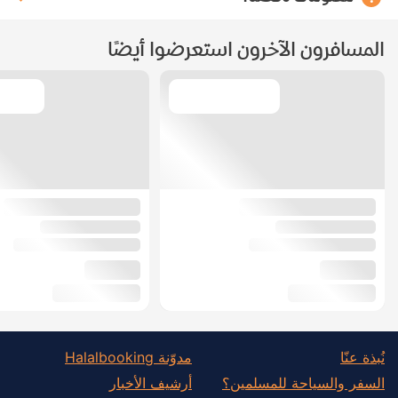
المسافرون الآخرون استعرضوا أيضًا
نُبذة عنّا
مدوّنة Halalbooking
السفر والسياحة للمسلمين؟
أرشيف الأخبار