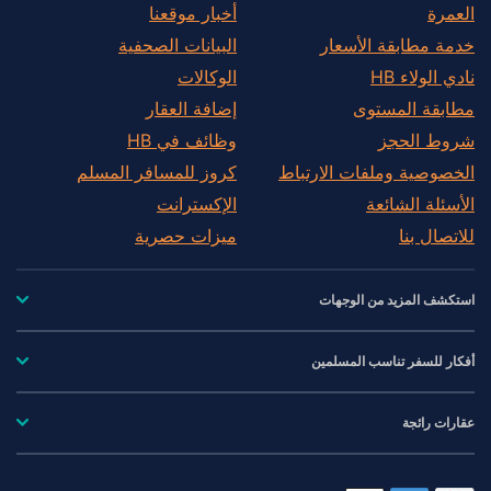
العمرة
أخبار موقعنا
خدمة مطابقة الأسعار
البيانات الصحفية
نادي الولاء HB
الوكالات
مطابقة المستوى
إضافة العقار
شروط الحجز
وظائف في HB
الخصوصية وملفات الارتباط
كروز للمسافر المسلم
الأسئلة الشائعة
الإكسترانت
للاتصال بنا
ميزات حصرية
استكشف المزيد من الوجهات
أفكار للسفر تناسب المسلمين
عقارات رائجة