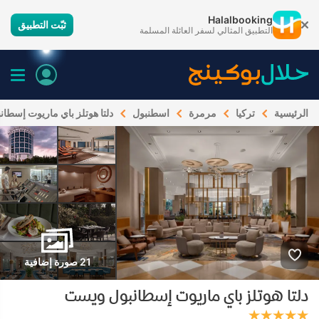
Halalbooking
ثبّت التطبيق
التطبيق المثالي لسفر العائلة المسلمة
الرئيسية
تركيا
مرمرة
اسطنبول
دلتا هوتلز باي ماريوت إسطا
21 صورة إضافية
دلتا هوتلز باي ماريوت إسطانبول ويست