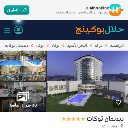
Halalbooking
ثبّت التطبيق
التطبيق المثالي لسفر العائلة المسلمة
الرئيسية
تركيا
البحر الأسود
توقاد
توقاد
ديديمان توكات
38 صورة إضافية
ديديمان توكات
توقاد، تركيا