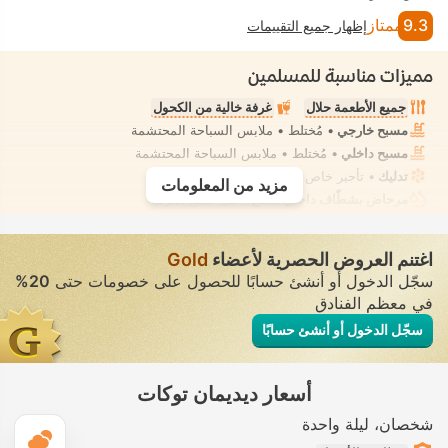
9.3
ممتاز
إظهار جميع التقييمات
مميزات مناسبة للمسلمين
جميع الأطعمة حلال
غرفة خالية من الكحول
مسبح خارجي
• مُختلط • ملابس السباحة المحتشمة
مسبح داخلي
• مُختلط • ملابس السباحة المحتشمة
تدليك
• تأجير خاص • معزول تمامًا
مزيد من المعلومات
مرحاض بشطّاف داخلي مدمج
• في جميع الغرف
اغتنم العروض الحصرية لأعضاء
Gold
سجّل الدخول أو أنشئ حسابًا للحصول على خصومات حتى
20%
في معظم الفنادق
سجّل الدخول أو أنشئ حسابًا
أسعار ديديمان توكات
شخصان
ليلة واحدة
ال