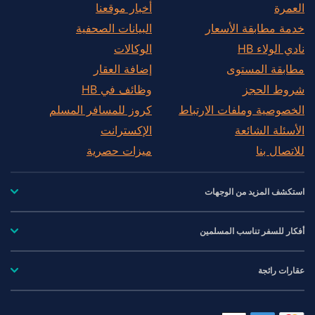
العمرة
أخبار موقعنا
خدمة مطابقة الأسعار
البيانات الصحفية
نادي الولاء HB
الوكالات
مطابقة المستوى
إضافة العقار
شروط الحجز
وظائف في HB
الخصوصية وملفات الارتباط
كروز للمسافر المسلم
الأسئلة الشائعة
الإكسترانت
للاتصال بنا
ميزات حصرية
استكشف المزيد من الوجهات
أفكار للسفر تناسب المسلمين
عقارات رائجة