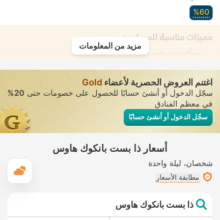
60‏%
مميزات مناسبة للمسلمين
مزيد من المعلومات
شطّاف يدوي مثبت
• في جميع الغرف
اغتنم العروض الحصرية لأعضاء
Gold
سجّل الدخول أو أنشئ حسابًا للحصول على خصومات حتى
20%
في معظم الفنادق
سجّل الدخول أو أنشئ حسابًا
أسعار ذا بست بانكوك هاوس
شخصان
ليلة واحدة
ال
مطابقة الأسعار
ذا بست بانكوك هاوس