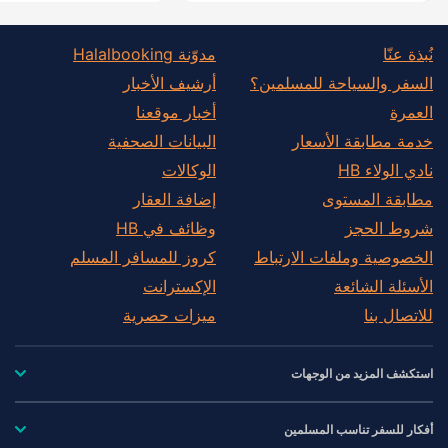
نُبذة عنّا
مدوّنة Halalbooking
السفر والسياحة للمسلمين؟
أرشيف الأخبار
العمرة
أخبار موقعنا
خدمة مطابقة الأسعار
البيانات الصحفية
نادي الولاء HB
الوكالات
مطابقة المستوى
إضافة العقار
شروط الحجز
وظائف في HB
الخصوصية وملفات الارتباط
كروز للمسافر المسلم
الأسئلة الشائعة
الإكسترانت
للاتصال بنا
ميزات حصرية
استكشف المزيد من الوجهات
أفكار للسفر تناسب المسلمين