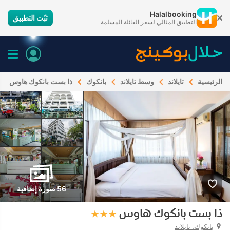
Halalbooking
ثبّت التطبيق
التطبيق المثالي لسفر العائلة المسلمة
الرئيسية
تايلاند
وسط تايلاند
بانكوك
ذا بست بانكوك هاوس
56 صورة إضافية
ذا بست بانكوك هاوس
بانكوك، تايلاند