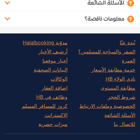
الأسئلة الشائعة
معلومات ناقصة؟
نُبذة عنّا
مدوّنة Halalbooking
السفر والسياحة للمسلمين؟
أرشيف الأخبار
العمرة
أخبار موقعنا
خدمة مطابقة الأسعار
البيانات الصحفية
نادي الولاء HB
الوكالات
مطابقة المستوى
إضافة العقار
شروط الحجز
وظائف في HB
الخصوصية وملفات الارتباط
كروز للمسافر المسلم
الأسئلة الشائعة
الإكسترانت
للاتصال بنا
ميزات حصرية