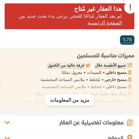
هذا العقار غير مُتاح
لم يعد العقار مُتاحًا للحجز. يرجى بدء بحث جديد من
الصفحة الرئيسية
.
76‏%
مميزات مناسبة للمسلمين
جميع الأطعمة حلال
غرفة خالية من الكحول
مسبح داخلي
• للسيدات • معزول تمامًا
مسبح خارجي
• مُختلط • ملابس السباحة المحتشمة
مسبح داخلي
• مُختلط • ملابس السباحة المحتشمة
مركز سبا، ساونا، حمام تركي
• للسيدات • معزول تمامًا
مزيد من المعلومات
غرفة لتقديم علاجات السبا، تدليك
• تأجير خاص • معزول تمامًا
حوض استحمام ساخن/جاكوزي
• في بعض الغرف • شبه معزول
معلومات تفصيلية عن العقار
الموقع