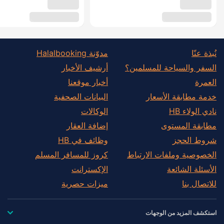
نُبذة عنّا
مدوّنة Halalbooking
السفر والسياحة للمسلمين؟
أرشيف الأخبار
العمرة
أخبار موقعنا
خدمة مطابقة الأسعار
البيانات الصحفية
نادي الولاء HB
الوكالات
مطابقة المستوى
إضافة العقار
شروط الحجز
وظائف في HB
الخصوصية وملفات الارتباط
كروز للمسافر المسلم
الأسئلة الشائعة
الإكسترانت
للاتصال بنا
ميزات حصرية
استكشف المزيد من الوجهات