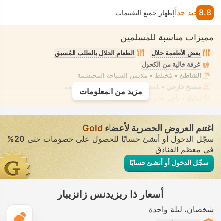
8.8
جيد جداً
إظهار جميع التقييمات
مميزات مناسبة للمسلمين
بعض الأطعمة حلال
الطعام الحلال بالطلب المُسبق
غرفة خالية من الكحول
الشاطئ
• مُختلط • ملابس السباحة المحتشمة
مسبح خارجي
• مُختلط • ملابس السباحة المحتشمة
مزيد من المعلومات
تدليك
• تأجير خاص • معزول تمامًا
اغتنم العروض الحصرية لأعضاء
Gold
سجّل الدخول أو أنشئ حسابًا للحصول على خصومات حتى
20%
في معظم الفنادق
سجّل الدخول أو أنشئ حسابًا
أسعار ذا ريزيدنس زانزيبار
شخصان
ليلة واحدة
ال