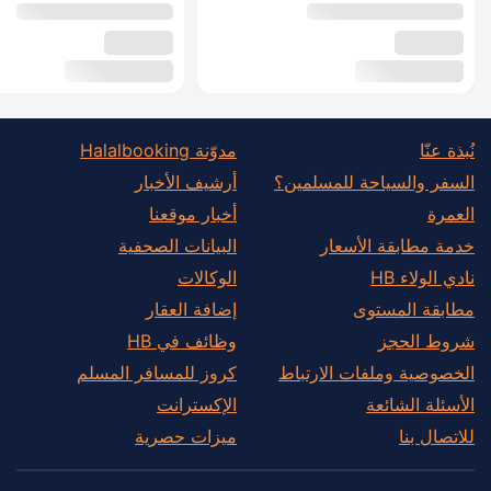
نُبذة عنّا
مدوّنة Halalbooking
السفر والسياحة للمسلمين؟
أرشيف الأخبار
العمرة
أخبار موقعنا
خدمة مطابقة الأسعار
البيانات الصحفية
نادي الولاء HB
الوكالات
مطابقة المستوى
إضافة العقار
شروط الحجز
وظائف في HB
الخصوصية وملفات الارتباط
كروز للمسافر المسلم
الأسئلة الشائعة
الإكسترانت
للاتصال بنا
ميزات حصرية