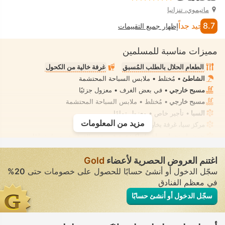
ماتيموي، تنزانيا
8.7
جيد جداً
إظهار جميع التقييمات
مميزات مناسبة للمسلمين
الطعام الحلال بالطلب المُسبق
غرفة خالية من الكحول
الشاطئ
• مُختلط • ملابس السباحة المحتشمة
مسبح خارجي
• في بعض الغرف • معزول جزئيًا
مسبح خارجي
• مُختلط • ملابس السباحة المحتشمة
السبا
• تأجير خاص • معزول تمامًا
مزيد من المعلومات
مركز سبا، غرفة بخار
• تأجير خاص • معزول تمامًا
حوض استحمام ساخن/جاكوزي
• في بعض الغرف • معزول تمامًا
اغتنم العروض الحصرية لأعضاء
Gold
سجّل الدخول أو أنشئ حسابًا للحصول على خصومات حتى
20%
في معظم الفنادق
سجّل الدخول أو أنشئ حسابًا