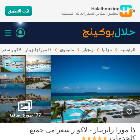
Halalbooking
ثبّت التطبيق
التطبيق المثالي لسفر العائلة المسلمة
الرئيسية
تنزانيا
زنجبار
ماتيموي
ذا مورا زانزيبار - لاكو ر سع
177 صورة إضافية
ذا مورا زانزيبار - لاكو ر سعرامل جميع
كلخدمات