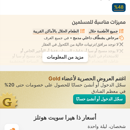
48‏%
مميزات مناسبة للمسلمين
جميع الأطعمة حلال
الطعام الحلال بالأماكن القريبة
مرحاض بشطّاف داخلي مدمج
• في جميع الغرف
لا توجد مرافق/ترتيبات خالية من الكحول في العقار
لا يوجد مسبح أو سبا أو شاطئ للسيدات فقط أو للتأجير الخاص أو
للاستخدام في الفيلا/الغرفة يوفر الانعزال التام. لا يوجد مسبح أو سبا أو
مزيد من المعلومات
شاطئ للاستخدام المُختلط يُسمح فيه بارتداء ملابس السباحة المحتشمة
اغتنم العروض الحصرية لأعضاء
Gold
سجّل الدخول أو أنشئ حسابًا للحصول على خصومات حتى
20%
في معظم الفنادق
سجّل الدخول أو أنشئ حسابًا
أسعار ذا هيرا سويت هوتلز
شخصان
ليلة واحدة