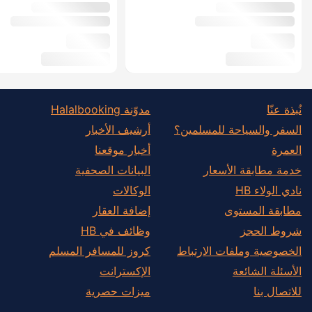
نُبذة عنّا
مدوّنة Halalbooking
السفر والسياحة للمسلمين؟
أرشيف الأخبار
العمرة
أخبار موقعنا
خدمة مطابقة الأسعار
البيانات الصحفية
نادي الولاء HB
الوكالات
مطابقة المستوى
إضافة العقار
شروط الحجز
وظائف في HB
الخصوصية وملفات الارتباط
كروز للمسافر المسلم
الأسئلة الشائعة
الإكسترانت
للاتصال بنا
ميزات حصرية