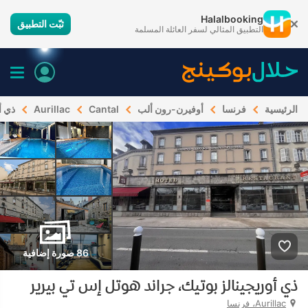
Halalbooking
ثبّت التطبيق
التطبيق المثالي لسفر العائلة المسلمة
الرئيسية
فرنسا
أوفيرن-رون ألب
Cantal
Aurillac
ذي أ
86 صورة إضافية
ذي أوريجينالز بوتيك، جراند هوتل إس تي بيرير
Aurillac، فرنسا