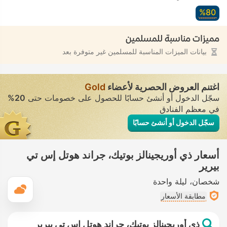
80‏%
مميزات مناسبة للمسلمين
بيانات الميزات المناسبة للمسلمين غير متوفرة بعد
اغتنم العروض الحصرية لأعضاء
Gold
سجّل الدخول أو أنشئ حسابًا للحصول على خصومات حتى
20%
في معظم الفنادق
سجّل الدخول أو أنشئ حسابًا
أسعار ذي أوريجينالز بوتيك، جراند هوتل إس تي
بيرير
شخصان
ليلة واحدة
ال
مطابقة الأسعار
ذي أوريجينالز بوتيك، جراند هوتل إس تي بيرير