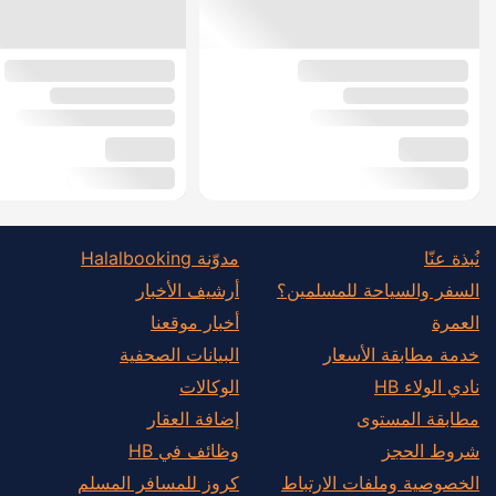
نُبذة عنّا
مدوّنة Halalbooking
السفر والسياحة للمسلمين؟
أرشيف الأخبار
العمرة
أخبار موقعنا
خدمة مطابقة الأسعار
البيانات الصحفية
نادي الولاء HB
الوكالات
مطابقة المستوى
إضافة العقار
شروط الحجز
وظائف في HB
الخصوصية وملفات الارتباط
كروز للمسافر المسلم