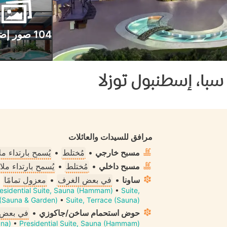
104 صور إضافية
سبا، إسطنبول توزلا
مرافق للسيدات والعائلات
مسبح خارجي
•
مُختلط
•
يُسمح بارتداء 
مسبح داخلي
•
مُختلط
•
يُسمح بارتداء م
ساونا
•
في بعض الغرف
•
معزول تمامًا
esidential Suite, Sauna (Hammam)
•
Suite,
 (Sauna & Garden)
•
Suite, Terrace (Sauna)
حوض استحمام ساخن/جاكوزي
•
في بعض 
una)
•
Presidential Suite, Sauna (Hammam)