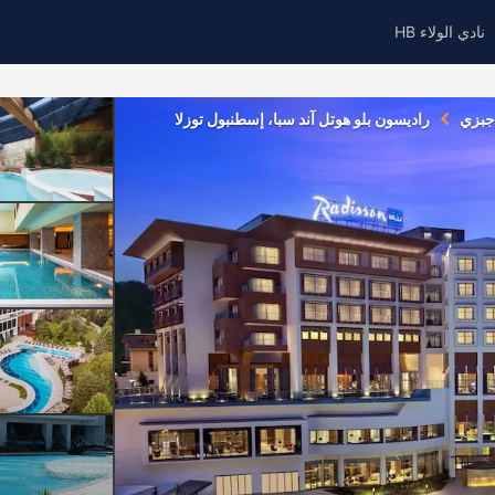
نادي الولاء HB
جبزي
راديسون بلو هوتل آند سبا، إسطنبول توزلا