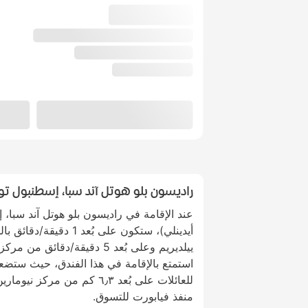
راديسون بلو هوتل آند سبا، إسطنبول توز
عند الإقامة في راديسون بلو هوتل آند سبا، إ
أيدينلي)، ستكون على بُعد
ييلديريم وعلى بُعد 5 دقيقة/دقائ
استمتع بالإقامة في هذا الفندق، حيث ستضع
منفذ فيابورت للتسوق.