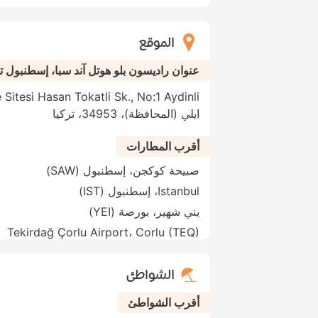
الموقع
عنوان راديسون بلو هوتل آند سبا، إسطنبول تو
ايلي (المحافظة)، 34953، تركيا
أقرب المطارات
صبيحة كوكجن، إسطنبول (SAW)
Istanbul، إسطنبول (IST)
يني شهير، بورصة (YEI)
Tekirdağ Çorlu Airport، Corlu (TEQ)
الشواطئ
أقرب الشواطئ