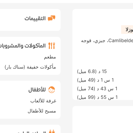
التقييمات
زلا
Camlibelde Sitesi Hasan Tokatli Sk., No:1 Aydinli، جبزي، قوجه
المأكولات والمشروبا
مطعم
مأكولات خفيفة (سناك بار)
15 د (
6.8 ميل
)
1 س 1 د (
49 ميل
)
1 س 43 د (
74 ميل
)
للأطفال
1 س 55 د (
99 ميل
)
غرفة للألعاب
مسبح للأطفال