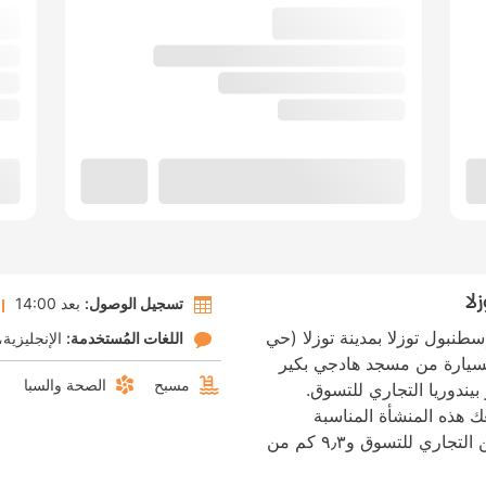
لا
تسجيل الوصول:
بعد 14:00
سطنبول توزلا بمدينة توزلا (حي
اللغات المُستخدمة:
الإنجليزية
 1 دقيقة/دقائق بالسيارة من مسجد هادجي بكير
مسبح
الصحة والسبا
ق من مركز بيندوريا التجاري للتسوق.
ك هذه المنشأة المناسبة
للعائلات على بُعد ٦٫٣ كم من مركز نيومارين التجاري للتسوق و٩٫٣ كم من