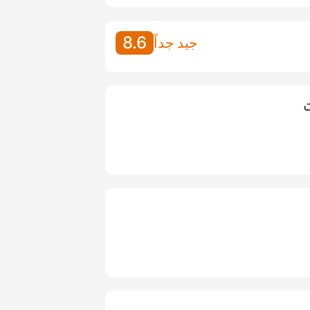
8.6
جيد جداً
ت