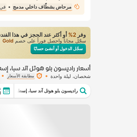
مرحاض بشطّاف داخلي مدمج
•
في 
وفر
2‏%
أو أكثر عند الحجز في هذا الفند
سجّل مجاناً واحصل فوراً على خصم
Gold
سجّل الدخول أو أنشئ حسابًا
أسعار راديسون بلو هوتل آند سبا، إسط
شخصان
ليلة واحدة
مطابقة الأسعار
ت
راديسون بلو هوتل آند سبا، إسطنبول توزلا
ال