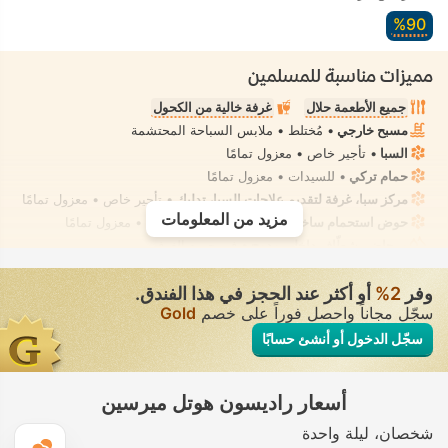
90‏%
مميزات مناسبة للمسلمين
جميع الأطعمة حلال
غرفة خالية من الكحول
مسبح خارجي
• مُختلط • ملابس السباحة المحتشمة
السبا
• تأجير خاص • معزول تمامًا
حمام تركي
• للسيدات • معزول تمامًا
مركز سبا، غرفة لتقديم علاجات السبا، تدليك
• تأجير خاص • معزول تمامًا
مزيد من المعلومات
حوض استحمام ساخن/جاكوزي
• في بعض الغرف • معزول تمامًا
مرحاض بشطّاف داخلي مدمج
• في جميع الغرف
وفر
2‏%
أو أكثر عند الحجز في هذا الفندق.
سجّل مجاناً واحصل فوراً على خصم
Gold
سجّل الدخول أو أنشئ حسابًا
أسعار راديسون هوتل ميرسين
شخصان
ليلة واحدة