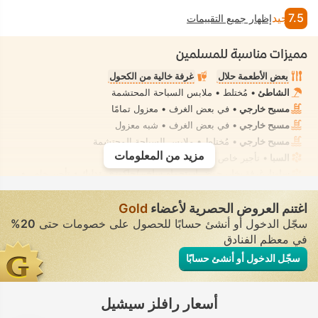
7.5
جيد
إظهار جميع التقييمات
مميزات مناسبة للمسلمين
بعض الأطعمة حلال
غرفة خالية من الكحول
الشاطئ
• مُختلط • ملابس السباحة المحتشمة
مسبح خارجي
• في بعض الغرف • معزول تمامًا
مسبح خارجي
• في بعض الغرف • شبه معزول
مسبح خارجي
• مُختلط • ملابس السباحة المحتشمة
مزيد من المعلومات
السبا
• تأجير خاص • معزول تمامًا
ساونا، غرفة بخار، حوض استحمام ساخن/جاكوزي، تدليك
• تأجير خاص •
معزول تمامًا
مرحاض بشطّاف داخلي مدمج
• في جميع الغرف
اغتنم العروض الحصرية لأعضاء
Gold
سجّل الدخول أو أنشئ حسابًا للحصول على خصومات حتى
20%
في معظم الفنادق
سجّل الدخول أو أنشئ حسابًا
أسعار رافلز سيشيل