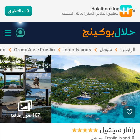
Halalbooking
ثبّت التطبيق
التطبيق المثالي لسفر العائلة المسلمة
الرئيسية
سيشل
Inner Islands
Grand'Anse Praslin
and
107 صور إضافية
رافلز سيشيل
Praslin Island، سيشل