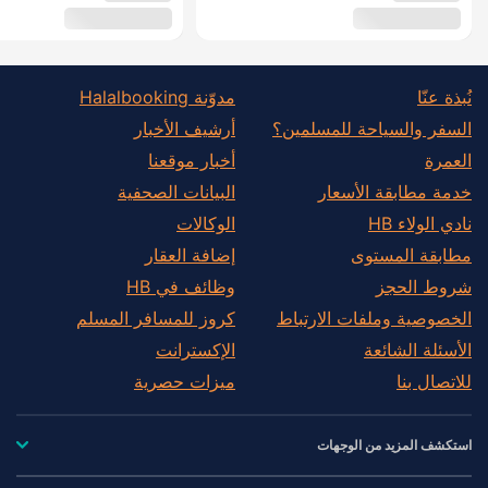
نُبذة عنّا
مدوّنة Halalbooking
السفر والسياحة للمسلمين؟
أرشيف الأخبار
العمرة
أخبار موقعنا
خدمة مطابقة الأسعار
البيانات الصحفية
نادي الولاء HB
الوكالات
مطابقة المستوى
إضافة العقار
شروط الحجز
وظائف في HB
الخصوصية وملفات الارتباط
كروز للمسافر المسلم
الأسئلة الشائعة
الإكسترانت
للاتصال بنا
ميزات حصرية
استكشف المزيد من الوجهات