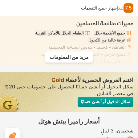
7.5
جيد
إظهار جميع التقييمات
مميزات مناسبة للمسلمين
جميع الأطعمة حلال
الطعام الحلال بالأماكن القريبة
غرفة خالية من الكحول
الشاطئ
• مُختلط • ملابس السباحة المحتشمة
مسبح خارجي
• مُختلط • ملابس السباحة المحتشمة
مزيد من المعلومات
مرحاض بشطّاف داخلي مدمج
• في جميع الغرف
اغتنم العروض الحصرية لأعضاء
Gold
سجّل الدخول أو أنشئ حسابًا للحصول على خصومات حتى
20%
في معظم الفنادق
سجّل الدخول أو أنشئ حسابًا
أسعار راميرا بيتش هوتل
شخصان
3 ليالٍ
ال