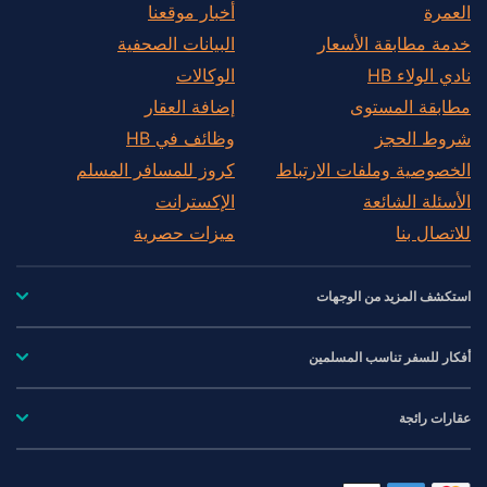
العمرة
أخبار موقعنا
خدمة مطابقة الأسعار
البيانات الصحفية
نادي الولاء HB
الوكالات
مطابقة المستوى
إضافة العقار
شروط الحجز
وظائف في HB
الخصوصية وملفات الارتباط
كروز للمسافر المسلم
الأسئلة الشائعة
الإكسترانت
للاتصال بنا
ميزات حصرية
استكشف المزيد من الوجهات
أفكار للسفر تناسب المسلمين
عقارات رائجة