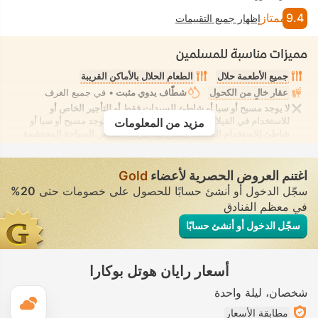
9.4
ممتاز
إظهار جميع التقييمات
مميزات مناسبة للمسلمين
جميع الأطعمة حلال
الطعام الحلال بالأماكن القريبة
عقار خالٍ من الكحول
شطّاف يدوي مثبت
• في جميع الغرف
لا يوجد مسبح أو سبا أو شاطئ للسيدات فقط أو للتأجير الخاص أو
للاستخدام في الفيلا/الغرفة يوفر الانعزال التام. لا يوجد مسبح أو سبا أو
مزيد من المعلومات
شاطئ للاستخدام المُختلط يُسمح فيه بارتداء ملابس السباحة المحتشمة
اغتنم العروض الحصرية لأعضاء
Gold
سجّل الدخول أو أنشئ حسابًا للحصول على خصومات حتى
20%
في معظم الفنادق
سجّل الدخول أو أنشئ حسابًا
أسعار رايان هوتل بوكارا
شخصان
ليلة واحدة
ال
مطابقة الأسعار