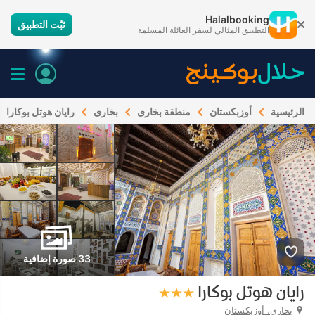
Halalbooking
ثبّت التطبيق
التطبيق المثالي لسفر العائلة المسلمة
الرئيسية
أوزبكستان
منطقة بخارى
بخارى
رايان هوتل بوكارا
33 صورة إضافية
رايان هوتل بوكارا
بخارى، أوزبكستان