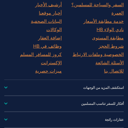
السفر والسياحة للمسلمين؟
أرشيف الأخبار
العمرة
أخبار موقعنا
خدمة مطابقة الأسعار
البيانات الصحفية
نادي الولاء HB
الوكالات
مطابقة المستوى
إضافة العقار
شروط الحجز
وظائف في HB
الخصوصية وملفات الارتباط
كروز للمسافر المسلم
الأسئلة الشائعة
الإكسترانت
للاتصال بنا
ميزات حصرية
استكشف المزيد من الوجهات
أفكار للسفر تناسب المسلمين
عقارات رائجة