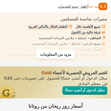
8.3
جيد جداً
إظهار جميع التقييمات
مميزات مناسبة للمسلمين
جميع الأطعمة حلال
الطعام الحلال بالأماكن القريبة
غرفة خالية من الكحول
الشاطئ
• مُختلط • ملابس السباحة المحتشمة
مسبح خارجي
• مُختلط • ملابس السباحة المحتشمة
السبا
• للسيدات • معزول تمامًا
مزيد من المعلومات
مركز سبا، ساونا، غرفة بخار، حمام تركي، حوض استحمام ساخن/جاكوزي
• للسيدات • معزول تمامًا
غرفة لتقديم علاجات السبا، تدليك
• تأجير خاص • معزول تمامًا
شطّاف يدوي مثبت
• في جميع الغرف
اغتنم العروض الحصرية لأعضاء
Gold
سجّل الدخول أو أنشئ حسابًا للحصول على خصومات حتى
20%
في معظم الفنادق
سجّل الدخول أو أنشئ حسابًا
أسعار روز ريحان من روتانا