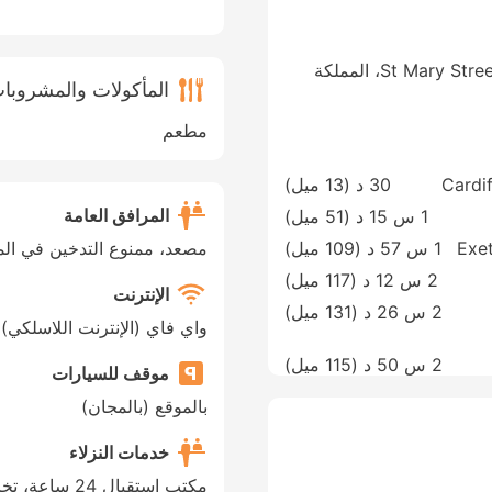
88 St Mary Street، Cardiff، South Wales، CF101DW، المملكة
المأكولات والمشروبا
مطعم
Cardif
30 د (
13 ميل
)
المرافق العامة
1 س 15 د (
51 ميل
)
Exet
1 س 57 د (
109 ميل
)
مصعد، ممنوع التدخين في الم
2 س 12 د (
117 ميل
)
الإنترنت
2 س 26 د (
131 ميل
)
واي فاي (الإنترنت اللاسلكي)
2 س 50 د (
115 ميل
)
موقف للسيارات
بالموقع (بالمجان)
خدمات النزلاء
مكتب استقبال 24 ساعة، تخزين الأمتعة، صندوق أمانات (خزنة)