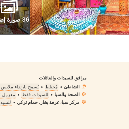
36 صورة إضافية
مرافق للسيدات والعائلات
الشاطئ
•
مُختلط
•
يُسمح بارتداء ملابس
الصحة والسبا
•
للسيدات فقط
•
معزول تم
مركز سبا، غرفة بخار، حمام تركي
•
للسيد