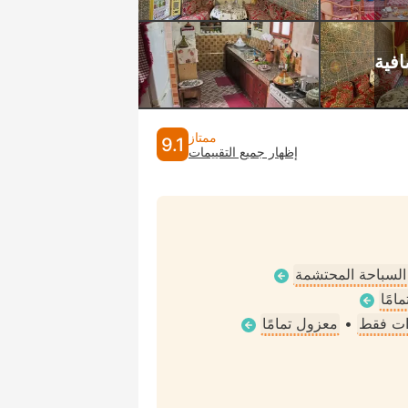
ممتاز
9.1
إظهار جميع التقييمات
 السباحة المحتشمة
امًا
ات فقط
•
معزول تمامًا