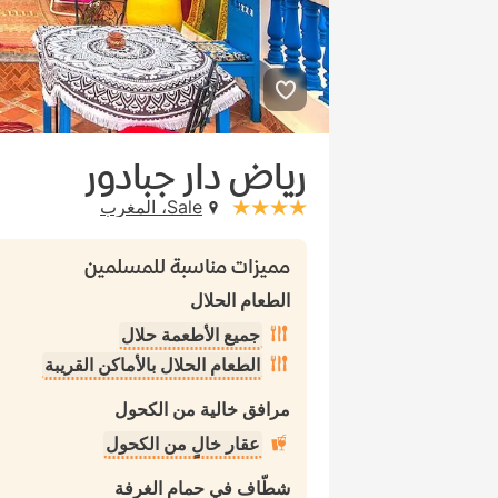
رياض دار جبادور
Sale، المغرب
stars: 4
مميزات مناسبة للمسلمين
الطعام الحلال
جميع الأطعمة حلال
الطعام الحلال بالأماكن القريبة
مرافق خالية من الكحول
عقار خالٍ من الكحول
شطّاف في حمام الغرفة