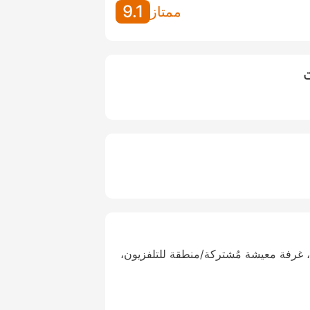
9.1
ممتاز
ت
 غرفة معيشة مُشتركة/منطقة للتلفزيون،