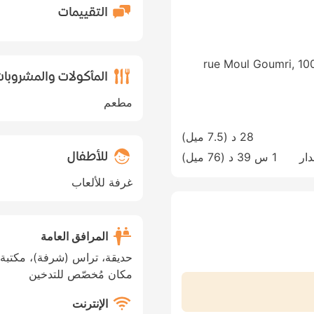
التقييمات
21 rue Moul Goumri, 
المأكولات والمشروبا
مطعم
28 د (
7.5 ميل
)
للأطفال
Mohammed V Int، الدار
1 س 39 د (
76 ميل
)
غرفة للألعاب
المرافق العامة
حديقة، تراس (شرفة)، مكتبة،
مكان مُخصّص للتدخين
الإنترنت