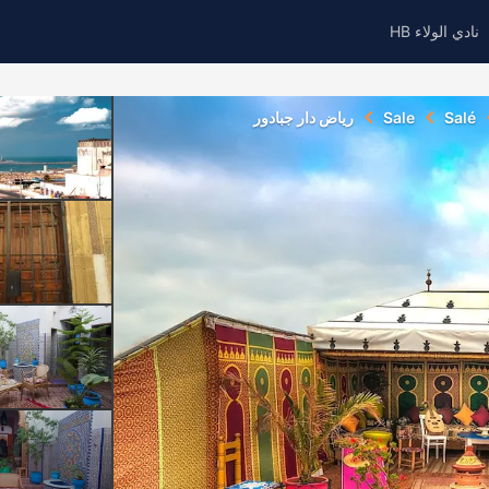
نادي الولاء HB
Salé
Sale
رياض دار جبادور