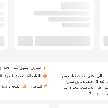
تسجيل الوصول:
بعد 14:00
ب سالي، على بُعد خطوات من
اللغات المُستخدمة:
العربية
ال
Grande Mosquée &amp; Medersa وعلى بُعد 6 دقيقة/دقائق سيرًا
الشاطئ
الصحة والسبا
على الأقدام من البرج. هذا الرياض منشأة تطل على الشاطئ، تبعد ١ كم