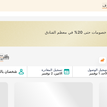
رف
ى خصومات حتى
20%
في معظم الفنادق
سعر
للأ
الطقس
سجيل الوصول
تسجيل المغادرة
شخصان بالغ
أحد، 1 نوفمبر
الاثنين، 2 نوفمبر