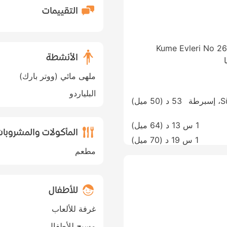
التقييمات
Kume Evleri No 265
الأنشطة
ملهى مائي (ووتر بارك)
البلياردو
Süleyman Demirel International Airport، إسبرطة
53 د (
50 ميل
)
1 س 13 د (
64 ميل
)
المأكولات والمشروبا
1 س 19 د (
70 ميل
)
مطعم
للأطفال
غرفة للألعاب
مسبح للأطفال