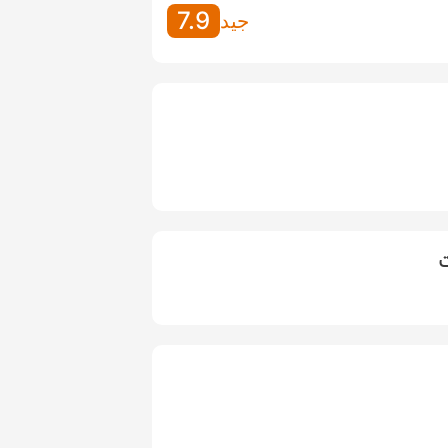
7.9
جيد
ت