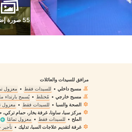
55 صورة إضافية
مرافق للسيدات والعائلات
مسبح داخلي
•
للسيدات فقط
•
معزول تما
مسبح خارجي
•
مُختلط
•
يُسمح بارتداء 
الصحة والسبا
•
للسيدات فقط
•
معزول تم
مركز سبا، ساونا، غرفة بخار، حمام تركي
الملح
•
للسيدات فقط
•
معزول تمامًا
غرفة لتقديم علاجات السبا، تدليك
•
تأجير 