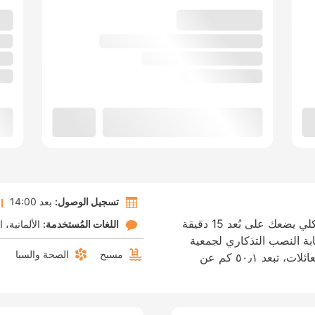
تسجيل الوصول:
بعد 14:00
إن موقع سافران ثيرمال ريزورت في ساندكلي يضعك على بُعد 15 دقيقة
اللغات المُستخدمة:
الألمانية
ا
ة النصب التذكاري لجمعية
مسبح
الصحة والسبا
الصلاة الخفية. هذا المنتجع منشأة مناسبة للعائلات، تبعد ٥٠٫١ كم عن