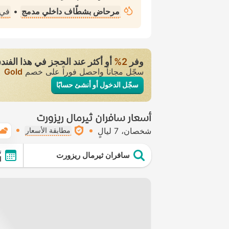
مرحاض بشطّاف داخلي مدمج
•
في 
وفر
2‏%
أو أكثر عند الحجز في هذا الفند
سجّل مجاناً واحصل فوراً على خصم
Gold
سجّل الدخول أو أنشئ حسابًا
أسعار سافران ثيرمال ريزورت
شخصان
7 ليالٍ
مطابقة الأسعار
ت
سافران ثيرمال ريزورت
ال