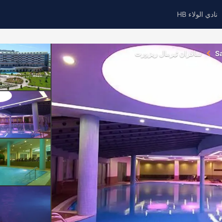
نادي الولاء HB
Sa
سافران ثيرمال ريزورت