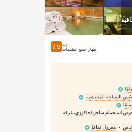
جيد
7.9
إظهار جميع التقييمات
مًا
ملابس السباحة المحتشمة
امًا
، حوض استحمام ساخن/جاكوزي، غرفة
خاص
•
معزول تمامًا