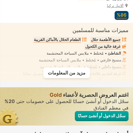
ألانيا، تركيا
86‏%
مميزات مناسبة للمسلمين
جميع الأطعمة حلال
الطعام الحلال بالأماكن القريبة
غرفة خالية من الكحول
الشاطئ
• مُختلط • ملابس السباحة المحتشمة
مسبح خارجي
• مُختلط • ملابس السباحة المحتشمة
مسبح داخلي
• مُختلط • ملابس السباحة المحتشمة
مزيد من المعلومات
غرفة لتقديم علاجات السبا، تدليك
• تأجير خاص • معزول تمامًا
مرحاض بشطّاف داخلي مدمج
• في جميع الغرف
اغتنم العروض الحصرية لأعضاء
Gold
سجّل الدخول أو أنشئ حسابًا للحصول على خصومات حتى
20%
في معظم الفنادق
سجّل الدخول أو أنشئ حسابًا