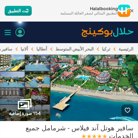
Halalbooking
ثبّت التطبيق
التطبيق المثالي لسفر العائلة المسلمة
الرئيسية
تركيا
البحر الأبيض المتوسط
أنطاليا
ألانيا
سافير ه
154 صورة إضافية
سافير هوتل آند فيلاس - شرمامل جميع
الخدمات