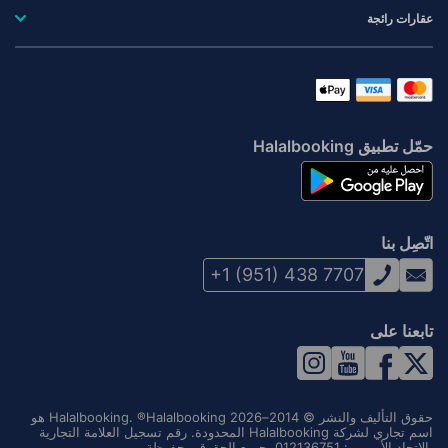
عقارات رائجة
حمّل تطبيق Halalbooking
اتّصِل بنا
+1 (951) 438 7707
تابعنا على
حقوق التأليف والنشر © 2014–2026 Halalbooking. ®Halalbooking هو
اسم تجاري لشركة Halalbooking المحدودة. رقم تسجيل العلامة التجارية
بالاتحاد الأوروبي: 012136751. جميع الحقوق محفوظة.