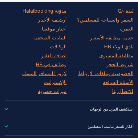
نُبذة عنّا
مدوّنة Halalbooking
السفر والسياحة للمسلمين؟
أرشيف الأخبار
العمرة
أخبار موقعنا
خدمة مطابقة الأسعار
البيانات الصحفية
نادي الولاء HB
الوكالات
مطابقة المستوى
إضافة العقار
شروط الحجز
وظائف في HB
الخصوصية وملفات الارتباط
كروز للمسافر المسلم
الأسئلة الشائعة
الإكسترانت
للاتصال بنا
ميزات حصرية
استكشف المزيد من الوجهات
أفكار للسفر تناسب المسلمين