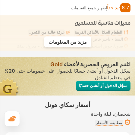
8.7
جيد جداً
إظهار جميع التقييمات
مميزات مناسبة للمسلمين
الطعام الحلال بالأماكن القريبة
غرفة خالية من الكحول
السبا
• تأجير خاص • معزول تمامًا
مزيد من المعلومات
ساونا، حوض استحمام ساخن/جاكوزي
• تأجير خاص • معزول تمامًا
اغتنم العروض الحصرية لأعضاء
Gold
سجّل الدخول أو أنشئ حسابًا للحصول على خصومات حتى
20%
في معظم الفنادق
سجّل الدخول أو أنشئ حسابًا
أسعار سكاي هوتل
شخصان
ليلة واحدة
ال
مطابقة الأسعار