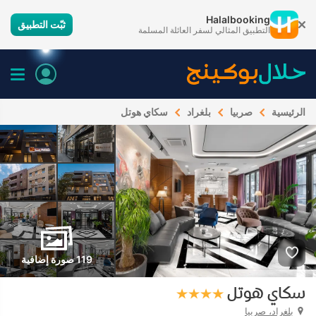
Halalbooking
ثبّت التطبيق
التطبيق المثالي لسفر العائلة المسلمة
الرئيسية
صربيا
بلغراد
سكاي هوتل
119 صورة إضافية
سكاي هوتل
بلغراد، صربيا