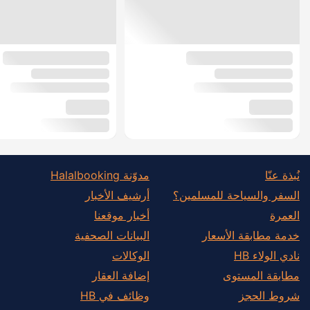
نُبذة عنّا
مدوّنة Halalbooking
السفر والسياحة للمسلمين؟
أرشيف الأخبار
العمرة
أخبار موقعنا
خدمة مطابقة الأسعار
البيانات الصحفية
نادي الولاء HB
الوكالات
مطابقة المستوى
إضافة العقار
شروط الحجز
وظائف في HB