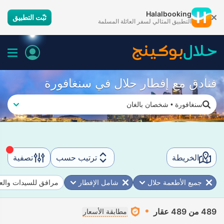
Halalbooking
ثبّت التطبيق
التطبيق المثالي لسفر العائلة المسلمة
فنادق مع إفطار حلال في سنغافورة
سنغافورة
•
شخصان بالغان
الخريطة
ترتيب حسب
تصفية
جميع الأطعمة حلال
شامل الإفطار
مرافق للسيدات والعا
489 من 489 عقار
مطابقة الأسعار