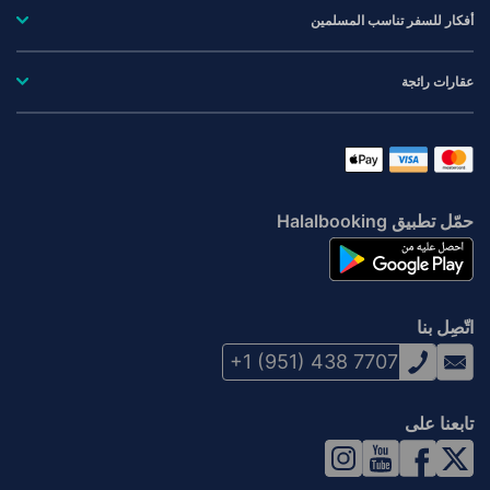
أفكار للسفر تناسب المسلمين
عقارات رائجة
حمّل تطبيق Halalbooking
اتّصِل بنا
+1 (951) 438 7707
تابعنا على