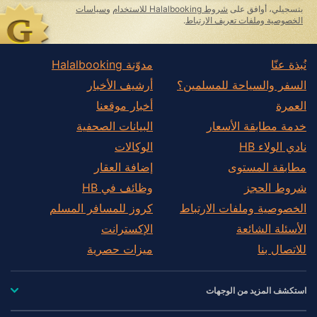
بتسجيلي، أوافق على
شروط Halalbooking للاستخدام
و
سياسات
الخصوصية وملفات تعريف الارتباط
.
نُبذة عنّا
مدوّنة Halalbooking
السفر والسياحة للمسلمين؟
أرشيف الأخبار
العمرة
أخبار موقعنا
خدمة مطابقة الأسعار
البيانات الصحفية
نادي الولاء HB
الوكالات
مطابقة المستوى
إضافة العقار
شروط الحجز
وظائف في HB
الخصوصية وملفات الارتباط
كروز للمسافر المسلم
الأسئلة الشائعة
الإكسترانت
للاتصال بنا
ميزات حصرية
استكشف المزيد من الوجهات