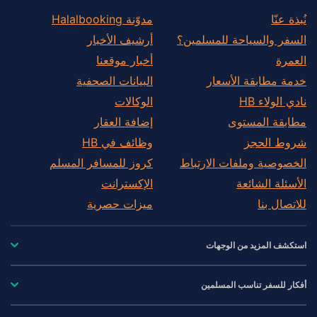
نُبذة عنّا
مدوّنة Halalbooking
السفر والسياحة للمسلمين؟
أرشيف الأخبار
العمرة
أخبار موقعنا
خدمة مطابقة الأسعار
البيانات الصحفية
نادي الولاء HB
الوكالات
مطابقة المستوى
إضافة العقار
شروط الحجز
وظائف في HB
الخصوصية وملفات الارتباط
كروز للمسافر المسلم
الأسئلة الشائعة
الإكسترانت
للاتصال بنا
ميزات حصرية
استكشف المزيد من الوجهات
أفكار للسفر تناسب المسلمين