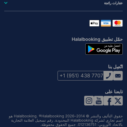
عقارات رائجة
حمّل تطبيق Halalbooking
اتّصِل بنا
+1 (951) 438 7707
تابعنا على
حقوق التأليف والنشر © 2014–2026 Halalbooking. ®Halalbooking هو
اسم تجاري لشركة Halalbooking المحدودة. رقم تسجيل العلامة التجارية
بالاتحاد الأوروبي: 012136751. جميع الحقوق محفوظة.