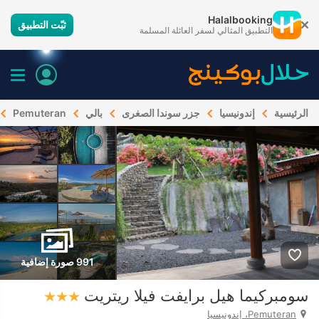
Halalbooking
ثبّت التطبيق
التطبيق المثالي لسفر العائلة المسلمة
الرئيسية
إندونيسيا
جزر سوندا الصغرى
بالي
Pemuteran
991 صورة إضافية
سومبركيما هيل برايفت فيلا ريتريت
Pemuteran، إندونيسيا