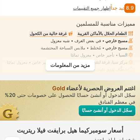
8.9
جيد جداً
إظهار جميع التقييمات
مميزات مناسبة للمسلمين
الطعام الحلال بالأماكن القريبة
غرفة خالية من الكحول
مسبح خارجي
• في بعض الغرف • شبه معزول
مسبح خارجي
• مُختلط • ملابس السباحة المحتشمة
السبا
• تأجير خاص • معزول تمامًا
مركز سبا، غرفة لتقديم علاجات السبا، تدليك
• تأجير خاص • معزول تمامًا
مزيد من المعلومات
شطّاف يدوي مثبت
• في جميع الغرف
اغتنم العروض الحصرية لأعضاء
Gold
سجّل الدخول أو أنشئ حسابًا للحصول على خصومات حتى
20%
في معظم الفنادق
سجّل الدخول أو أنشئ حسابًا
أسعار سومبركيما هيل برايفت فيلا ريتريت
شخصان
ليلة واحدة