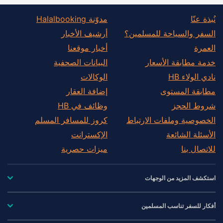
نُبذة عنّا
مدوّنة Halalbooking
السفر والسياحة للمسلمين؟
أرشيف الأخبار
العمرة
أخبار موقعنا
خدمة مطابقة الأسعار
البيانات الصحفية
نادي الولاء HB
الوكالات
مطابقة المستوى
إضافة العقار
شروط الحجز
وظائف في HB
الخصوصية وملفات الارتباط
كروز للمسافر المسلم
الأسئلة الشائعة
الإكسترانت
للاتصال بنا
ميزات حصرية
استكشف المزيد من الوجهات
أفكار للسفر تناسب المسلمين