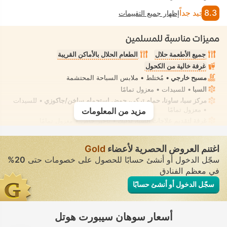
8.3
جيد جداً
إظهار جميع التقييمات
مميزات مناسبة للمسلمين
جميع الأطعمة حلال
الطعام الحلال بالأماكن القريبة
غرفة خالية من الكحول
مسبح خارجي
• مُختلط • ملابس السباحة المحتشمة
السبا
• للسيدات • معزول تمامًا
مركز سبا، ساونا، حمام تركي، حوض استحمام ساخن/جاكوزي
• للسيدات
• معزول تمامًا
مزيد من المعلومات
غرفة لتقديم علاجات السبا، تدليك
• تأجير خاص • معزول تمامًا
مرحاض بشطّاف داخلي مدمج
• في جميع الغرف
اغتنم العروض الحصرية لأعضاء
Gold
سجّل الدخول أو أنشئ حسابًا للحصول على خصومات حتى
20%
في معظم الفنادق
سجّل الدخول أو أنشئ حسابًا
أسعار سوهان سيبورت هوتل