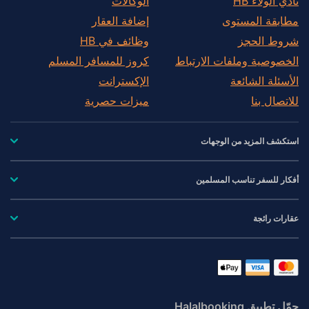
نادي الولاء HB
الوكالات
مطابقة المستوى
إضافة العقار
شروط الحجز
وظائف في HB
الخصوصية وملفات الارتباط
كروز للمسافر المسلم
الأسئلة الشائعة
الإكسترانت
للاتصال بنا
ميزات حصرية
استكشف المزيد من الوجهات
أفكار للسفر تناسب المسلمين
عقارات رائجة
حمّل تطبيق Halalbooking