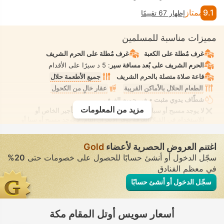
9.1
ممتاز
إظهار 67 تقييمًا
مميزات مناسبة للمسلمين
غرف مُطلة على الكعبة
غرف مُطلة على الحرم الشريف
الحرم الشريف على بُعد مسافة سير
: 5 د سيرًا على الأقدام
قاعة صلاة متصلة بالحرم الشريف
جميع الأطعمة حلال
الطعام الحلال بالأماكن القريبة
عقار خالٍ من الكحول
شطّاف يدوي مثبت
• في جميع الغرف
مزيد من المعلومات
لا يوجد مسبح أو سبا أو شاطئ للسيدات فقط أو للتأجير الخاص أو
للاستخدام في الفيلا/الغرفة يوفر الانعزال التام. لا يوجد مسبح أو سبا أو
شاطئ للاستخدام المُختلط يُسمح فيه بارتداء ملابس السباحة المحتشمة
اغتنم العروض الحصرية لأعضاء
Gold
سجّل الدخول أو أنشئ حسابًا للحصول على خصومات حتى
20%
في معظم الفنادق
سجّل الدخول أو أنشئ حسابًا
أسعار سويس أوتل المقام مكة