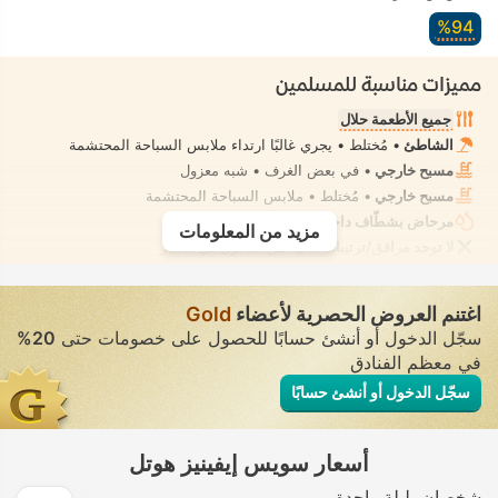
94‏%
مميزات مناسبة للمسلمين
جميع الأطعمة حلال
الشاطئ
• مُختلط • يجري غالبًا ارتداء ملابس السباحة المحتشمة
مسبح خارجي
• في بعض الغرف • شبه معزول
مسبح خارجي
• مُختلط • ملابس السباحة المحتشمة
مرحاض بشطّاف داخلي مدمج
• في جميع الغرف
مزيد من المعلومات
لا توجد مرافق/ترتيبات خالية من الكحول في العقار
اغتنم العروض الحصرية لأعضاء
Gold
سجّل الدخول أو أنشئ حسابًا للحصول على خصومات حتى
20%
في معظم الفنادق
سجّل الدخول أو أنشئ حسابًا
أسعار سويس إيفينيز هوتل
شخصان
ليلة واحدة