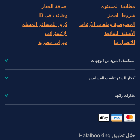
مطابقة المستوى
إضافة العقار
شروط الحجز
وظائف في HB
الخصوصية وملفات الارتباط
كروز للمسافر المسلم
الأسئلة الشائعة
الإكسترانت
للاتصال بنا
ميزات حصرية
استكشف المزيد من الوجهات
أفكار للسفر تناسب المسلمين
عقارات رائجة
حمّل تطبيق Halalbooking