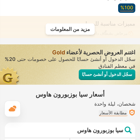
100‏%
مميزات مناسبة للمسلمين
مزيد من المعلومات
مرحاض بشطّاف داخلي مدمج
• في جميع الغرف
اغتنم العروض الحصرية لأعضاء
Gold
سجّل الدخول أو أنشئ حسابًا للحصول على خصومات حتى
20%
في معظم الفنادق
سجّل الدخول أو أنشئ حسابًا
أسعار سيا بوزبورون هاوس
شخصان
ليلة واحدة
ال
مطابقة الأسعار
سيا بوزبورون هاوس