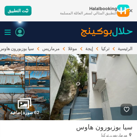
Halalbooking
ثبّت التطبيق
التطبيق المثالي لسفر العائلة المسلمة
الرئيسية
تركيا
إيجة
موغلا
مرماريس
سيا بوزبورون هاوس
62 صورة إضافية
سيا بوزبورون هاوس
مرماريس، تركيا