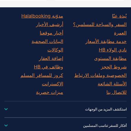
نُبذة عنّا
مدوّنة Halalbooking
السفر والسياحة للمسلمين؟
أرشيف الأخبار
العمرة
أخبار موقعنا
خدمة مطابقة الأسعار
البيانات الصحفية
نادي الولاء HB
الوكالات
مطابقة المستوى
إضافة العقار
شروط الحجز
وظائف في HB
الخصوصية وملفات الارتباط
كروز للمسافر المسلم
الأسئلة الشائعة
الإكسترانت
للاتصال بنا
ميزات حصرية
استكشف المزيد من الوجهات
أفكار للسفر تناسب المسلمين