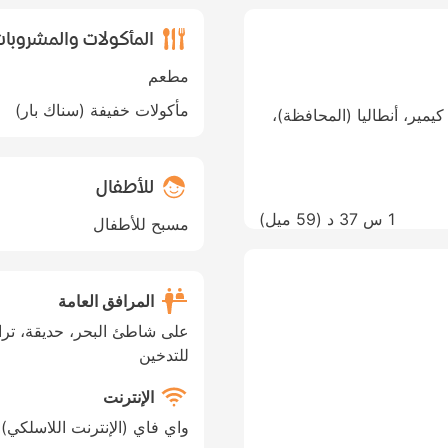
المأكولات والمشروبا
مطعم
مأكولات خفيفة (سناك بار)
Ulupinar mah., Çirali sokak No:47، كيمير، أنطاليا (المحافظة)،
للأطفال
1 س 37 د (
59 ميل
)
مسبح للأطفال
المرافق العامة
على شاطئ البحر، حديقة، تر
للتدخين
الإنترنت
واي فاي (الإنترنت اللاسلكي)