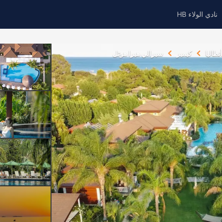
نادي الولاء HB
نطاليا
كيمير
سيرالي هيرا هوتل