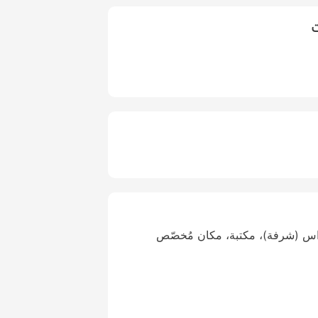
ت
اس (شرفة)، مكتبة، مكان مُخصّص