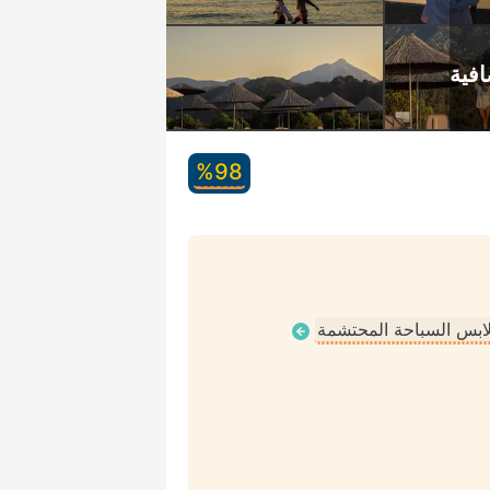
98‏%
ملابس السباحة المحتشمة