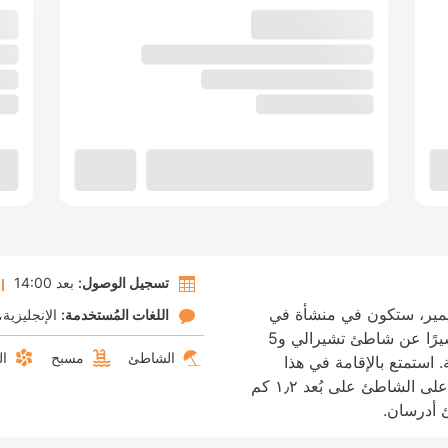
تسجيل الوصول:
بعد 14:00
كيمير، ستكون في منشأة في
اللغات المُستخدمة:
الإنجليزية
الحي التاريخي، تبعد فقط 2 دقيقية/دقائق سيرًا عن شاطئ تشيرالي و5
الشاطئ
مسبح
ال
 استمتع بالإقامة في هذا
الفندق، حيث ستضعك هذه المنشأة الواقعة على الشاطئ على بُعد ١٫٢ كم