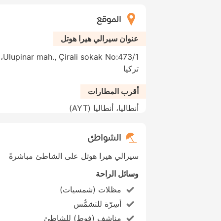
الموقع
عنوان سيرالي هيرا هوتل
3/1
تركيا
أقرب المطارات
أنطاليا، أنطاليا (AYT)
الشواطئ
سيرالي هيرا هوتل على الشاطئ مباشرةً
وسائل الراحة
مظلات (شمسيات)
أسِرّة للتشمُّس
مناشف (فوط) للشاطئ