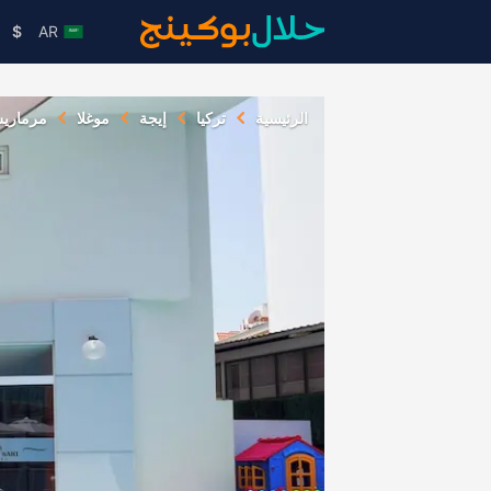
$
AR
الرئيسية
تركيا
إيجة
موغلا
مرماري