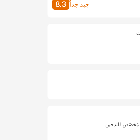
8.3
جيد جداً
ت
مُخصّص للتدخين