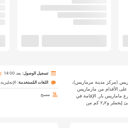
تسجيل الوصول:
بعد 14:00
ريس (مركز مدينة مرماريس)،
اللغات المُستخدمة:
الإنجليزية
فقط سيرًا على الأقدام من مارماريس
مسبح
شارع ماماريس بار. الإقامة في
هذا الفندق تضعك على بُعد ٦٫٩ كم من شاطئ إيجملر و٢٫٢ كم من