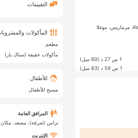
التقييمات
Kemal Seyfettin Elgin Bulvari 244 Sok 1، مرماريس، موغلا
المأكولات والمشروبا
مطعم
مأكولات خفيفة (سناك بار)
1 س 27 د (
60 ميل
)
1 س 59 د (
83 ميل
)
للأطفال
مسبح للأطفال
المرافق العامة
تراس (شرفة)، مصعد، مكان 
الإنترنت