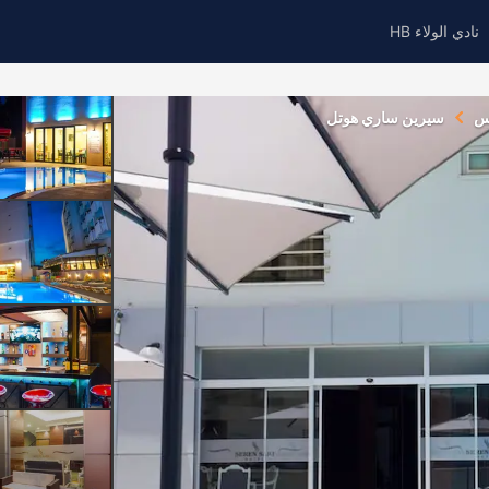
نادي الولاء HB
س
سيرين ساري هوتل