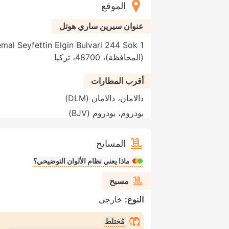
الموقع
عنوان سيرين ساري هوتل
(المحافظة)، 48700، تركيا
أقرب المطارات
دالامان، دالامان (DLM)
بودروم، بودروم (BJV)
المسابح
ماذا يعني نظام الألوان التوضيحي؟
مسبح
النوع:
خارجي
مُختلط