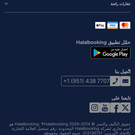
عقارات رائجة
حمّل تطبيق Halalbooking
اتّصِل بنا
+1 (951) 438 7707
تابعنا على
حقوق التأليف والنشر © 2014–2026 Halalbooking. ®Halalbooking هو
اسم تجاري لشركة Halalbooking المحدودة. رقم تسجيل العلامة التجارية
بالاتحاد الأوروبي: 012136751. جميع الحقوق محفوظة.