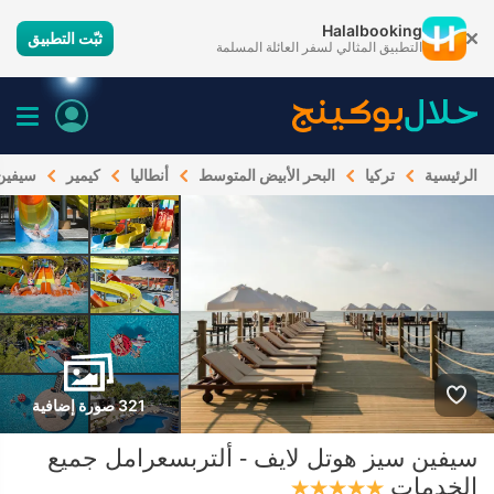
Halalbooking
ثبّت التطبيق
التطبيق المثالي لسفر العائلة المسلمة
الرئيسية
تركيا
البحر الأبيض المتوسط
أنطاليا
كيمير
سيفين 
321 صورة إضافية
سيفين سيز هوتل لايف - ألتربسعرامل جميع
الخدمات