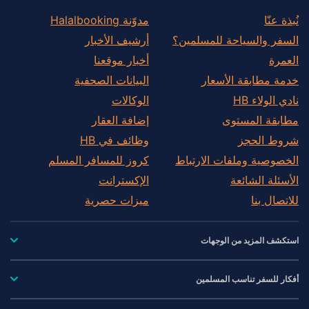
نُبذة عنّا
مدوّنة Halalbooking
السفر والسياحة للمسلمين؟
أرشيف الأخبار
العمرة
أخبار موقعنا
خدمة مطابقة الأسعار
البيانات الصحفية
نادي الولاء HB
الوكالات
مطابقة المستوى
إضافة العقار
شروط الحجز
وظائف في HB
الخصوصية وملفات الارتباط
كروز للمسافر المسلم
الأسئلة الشائعة
الإكسترانت
للاتصال بنا
ميزات حصرية
استكشف المزيد من الوجهات
أفكار للسفر تناسب المسلمين