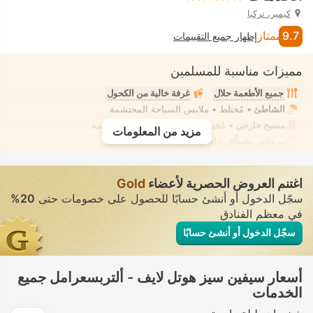
كيمير، تركيا
9.7
ممتاز
إظهار جميع التقييمات
مميزات مناسبة للمسلمين
جميع الأطعمة حلال
غرفة خالية من الكحول
الشاطئ
• مُختلط • ملابس السباحة المحتشمة
مسبح خارجي
• مُختلط • ملابس السباحة المحتشمة
مزيد من المعلومات
مرحاض بشطّاف داخلي مدمج
• في جميع الغرف
اغتنم العروض الحصرية لأعضاء
Gold
سجّل الدخول أو أنشئ حسابًا للحصول على خصومات حتى
20%
في معظم الفنادق
سجّل الدخول أو أنشئ حسابًا
أسعار سيفين سيز هوتل لايف - ألتربسعرامل جميع
الخدمات