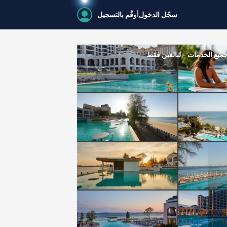
سجّل الدخول
أو
قُم بالتسجيل
ع الخدمات - لبالغين فقط