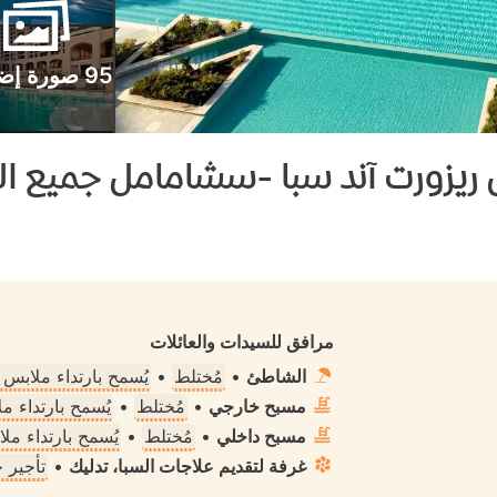
95 صورة إضافية
زورت آند سبا -سشامامل جميع الخ
مرافق للسيدات والعائلات
الشاطئ
•
مُختلط
•
يُسمح بارتداء ملابس
مسبح خارجي
•
مُختلط
•
يُسمح بارتداء 
مسبح داخلي
•
مُختلط
•
يُسمح بارتداء م
غرفة لتقديم علاجات السبا، تدليك
•
تأجير 