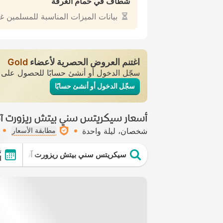
شطّاف في حمام الغرفة
بيانات الميزات المناسبة للمسلمين غ
اغتنم العروض الحصرية لأعضاء
Gold
سجّل الدخول أو أنشئ حسابًا للحصول عل
سجّل الدخول أو أنشئ حسابًا
أسعار سيكريتس سني بيتش ريزورت آن
شخصان
ليلة واحدة
مطابقة الأسعار
ت
سيكريتس سني بيتش ريزورت آند سبا -سش
ال