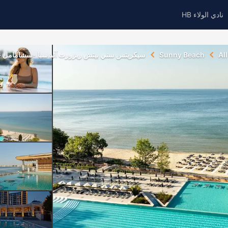
نادي الولاء HB
Al
Sunny Beach
سيكريتس سني بيتش ريزورت آند سبا -سشامامل جمي