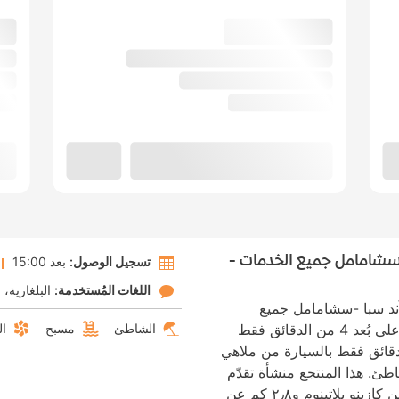
سشامامل جميع الخدمات -
تسجيل الوصول:
بعد 15:00
اللغات المُستخدمة:
البلغارية
ا
ند سبا -سشامامل جميع
الخدمات - لبالغين فقط في نيسيبار تضعك على بُعد 4 من الدقائق فقط
الشاطئ
مسبح
ال
أقدام من صني بيتش و3 من الدقائق فقط بالسيارة من ملاهي
ئ. هذا المنتجع منشأة تقدّم
سعرا شاملا لجميع الخدمات، تبعد ٢٫٢ كم عن كازينو بلاتينوم و٢٫٨ كم عن