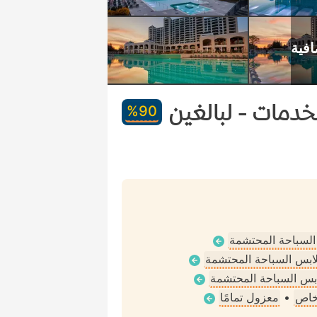
دمات - لبالغين
90‏%
 السباحة المحتشمة
ملابس السباحة المحتشمة
لابس السباحة المحتشمة
خاص
•
معزول تمامًا