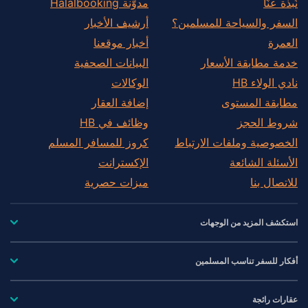
نُبذة عنّا
مدوّنة Halalbooking
السفر والسياحة للمسلمين؟
أرشيف الأخبار
العمرة
أخبار موقعنا
خدمة مطابقة الأسعار
البيانات الصحفية
نادي الولاء HB
الوكالات
مطابقة المستوى
إضافة العقار
شروط الحجز
وظائف في HB
الخصوصية وملفات الارتباط
كروز للمسافر المسلم
الأسئلة الشائعة
الإكسترانت
للاتصال بنا
ميزات حصرية
استكشف المزيد من الوجهات
أفكار للسفر تناسب المسلمين
عقارات رائجة