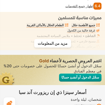
6.4
إظهار جميع التقييمات
مميزات مناسبة للمسلمين
جميع الأطعمة حلال
الطعام الحلال بالأماكن القريبة
غرفة خالية من الكحول
الشاطئ
• مُختلط • ملابس السباحة المحتشمة
مسبح خارجي
• مُختلط • ملابس السباحة المحتشمة
مزيد من المعلومات
مرحاض بشطّاف داخلي مدمج
• في جميع الغرف
اغتنم العروض الحصرية لأعضاء
Gold
سجّل الدخول أو أنشئ حسابًا للحصول على خصومات حتى
20%
في معظم الفنادق
سجّل الدخول أو أنشئ حسابًا
أسعار سينزا ذي إن ريزورت آند سبا
شخصان
ليلة واحدة
ال