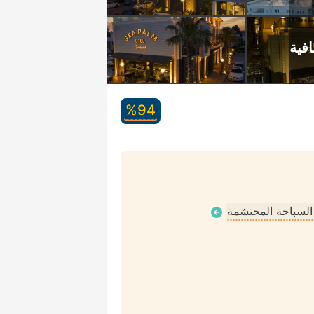
94‏%
 السباحة المحتشمة