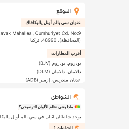
الموقع
عنوان سي بالم أوتل ياليكافاك
(المحافظة)، 48990، تركيا
أقرب المطارات
بودروم، بودروم (BJV)
دالامان، دالامان (DLM)
عدنان مندريس، إزمير (ADB)
الشواطئ
ماذا يعني نظام الألوان التوضيحي؟
يوجد شاطئان اثنان في سي بالم أوتل ياليكا
الشاطئ 1