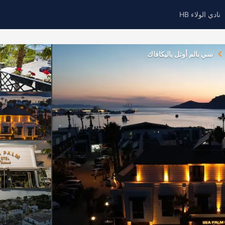
نادي الولاء HB
سي بالم أوتل ياليكافاك