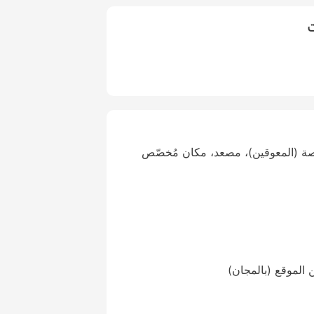
ت
صة (المعوقين)، مصعد، مكان مُخصّص
 الموقع (بالمجان)