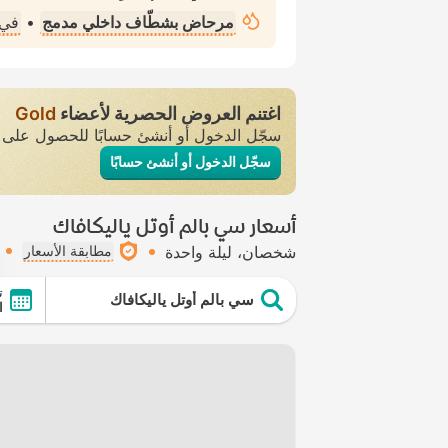
مرحاض بشطّاف داخلي مدمج
•
في 
اغتنم العروض الحصرية لأعضاء
Gold
سجّل الدخول أو أنشئ حسابًا للحصول عل
سجّل الدخول أو أنشئ حسابًا
أسعار سي بالم أوتل ياليكافاك
شخصان
ليلة واحدة
مطابقة الأسعار
ت
سي بالم أوتل ياليكافاك
ال