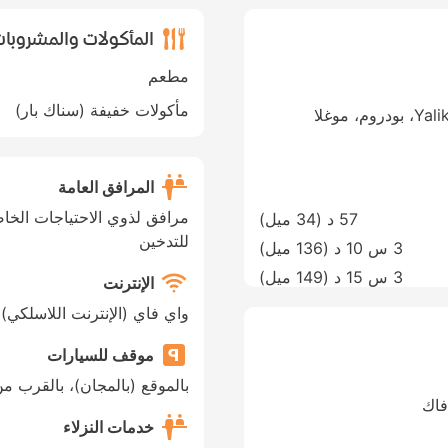
المأكولات والمشروبا
مطعم
مأكولات خفيفة (سناك بار)
Yalikavak Mahallesi, Cumhuriyet Cd. No:9، بودروم، موغلا
المرافق العامة
مرافق لذوي الاحتياجات الخا
57 د (
34 ميل
)
للتدخين
3 س 10 د (
136 ميل
)
3 س 15 د (
149 ميل
)
الإنترنت
واي فاي (الإنترنت اللاسلكي)
موقف للسيارات
بالموقع (بالمجان)، بالقرب من
فاك
خدمات النزلاء