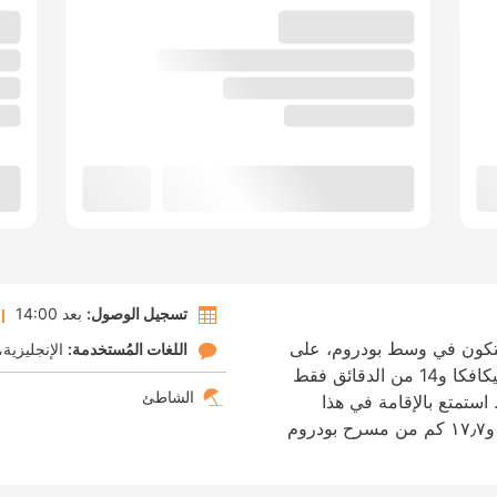
تسجيل الوصول:
بعد 14:00
ستكون في وسط بودروم، على
اللغات المُستخدمة:
الإنجليزية
بُعد 7 من الدقائق فقط مشيًا من شاطئ ياليكافكا و14 من الدقائق فقط
الشاطئ
. استمتع بالإقامة في هذا
الفندق على بُعد ١٦٫٩ كم من بوردوم مارينا و١٧٫٧ كم من مسرح بودروم