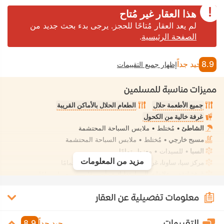
هذا العقار غير مُتاح
لم يعد العقار مُتاحًا للحجز. يرجى بدء بحث جديد من
الصفحة الرئيسية
.
8.9
جيد جداً
إظهار جميع التقييمات
مميزات مناسبة للمسلمين
جميع الأطعمة حلال
الطعام الحلال بالأماكن القريبة
غرفة خالية من الكحول
الشاطئ
• مُختلط • ملابس السباحة المحتشمة
مسبح خارجي
• مُختلط • ملابس السباحة المحتشمة
السبا
• للسيدات • معزول تمامًا
مزيد من المعلومات
مركز سبا، ساونا، غرفة بخار
• للسيدات • معزول تمامًا
غرفة لتقديم علاجات السبا، تدليك
• تأجير خاص • معزول تمامًا
لا يتوفر شطاف في حمام الغرفة
معلومات تفصيلية عن العقار
التقييمات
جيد جداً
8.9