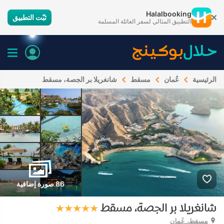
Halalbooking
ثبّت التطبيق
التطبيق المثالي لسفر العائلة المسلمة
الرئيسية
عُمان
مسقط
شانغريلا بر الجصة، مسقط
86 صورة إضافية
شانغريلا بر الجصة، مسقط
مسقط، عُمان