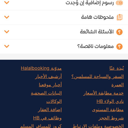
رسوم إضافية إن وُجدت
ملحوظات هامة
الأسئلة الشائعة
معلومات ناقصة؟
نُبذة عنّا
مدوّنة Halalbooking
السفر والسياحة للمسلمين؟
أرشيف الأخبار
العمرة
أخبار موقعنا
خدمة مطابقة الأسعار
البيانات الصحفية
نادي الولاء HB
الوكالات
مطابقة المستوى
إضافة العقار
شروط الحجز
وظائف في HB
الخصوصية وملفات الارتباط
كروز للمسافر المسلم