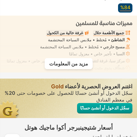
84‏%
مميزات مناسبة للمسلمين
جميع الأطعمة حلال
غرفة خالية من الكحول
الشاطئ
• مُختلط • ملابس السباحة المحتشمة
مسبح خارجي
• مُختلط • ملابس السباحة المحتشمة
السبا
• تأجير خاص • معزول تمامًا
مركز سبا، غرفة لتقديم علاجات السبا، تدليك
• تأجير خاص • معزول تمامًا
مزيد من المعلومات
شطّاف يدوي مثبت
• في جميع الغرف
اغتنم العروض الحصرية لأعضاء
Gold
سجّل الدخول أو أنشئ حسابًا للحصول على خصومات حتى
20%
في معظم الفنادق
سجّل الدخول أو أنشئ حسابًا
أسعار شتيجينبرجر أكوا ماجيك هوتل
شخصان
ليلة واحدة