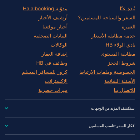
نُبذة عنّا
مدوّنة Halalbooking
السفر والسياحة للمسلمين؟
أرشيف الأخبار
العمرة
أخبار موقعنا
خدمة مطابقة الأسعار
البيانات الصحفية
نادي الولاء HB
الوكالات
مطابقة المستوى
إضافة العقار
شروط الحجز
وظائف في HB
الخصوصية وملفات الارتباط
كروز للمسافر المسلم
الأسئلة الشائعة
الإكسترانت
للاتصال بنا
ميزات حصرية
استكشف المزيد من الوجهات
أفكار للسفر تناسب المسلمين