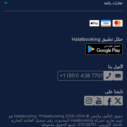
عقارات رائجة
حمّل تطبيق Halalbooking
اتّصِل بنا
+1 (951) 438 7707
تابعنا على
حقوق التأليف والنشر © 2014–2026 Halalbooking. ®Halalbooking هو
اسم تجاري لشركة Halalbooking المحدودة. رقم تسجيل العلامة التجارية
بالاتحاد الأوروبي: 012136751. جميع الحقوق محفوظة.