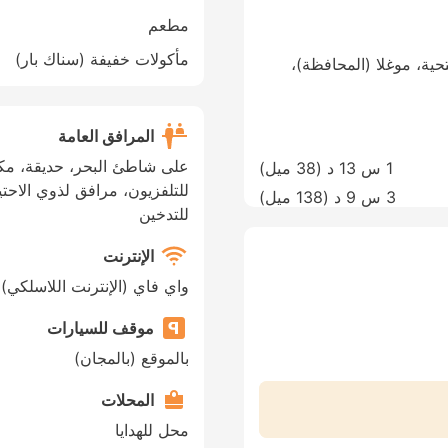
مطعم
مأكولات خفيفة (سناك بار)
Ölüdeniz Caddesi no: 63, Ö، فتحية، موغلا (المحافظة)،
المرافق العامة
على شاطئ البحر، حديقة، مك
1 س 13 د (
38 ميل
)
للتلفزيون، مرافق لذوي الاحت
3 س 9 د (
138 ميل
)
للتدخين
الإنترنت
واي فاي (الإنترنت اللاسلكي)
موقف للسيارات
بالموقع (بالمجان)
المحلات
محل للهدايا