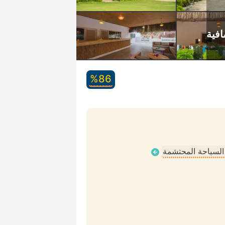
86‏%
 السباحة المحتشمة