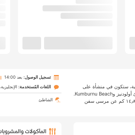
تسجيل الوصول:
بعد 14:00
ية، ستكون في منشأة على
اللغات المُستخدمة:
الإنجليزية
البحر، على بُعد 5 دقائق بالسيارة من شاطئ أولودنيز وKumburnu Beach.
الشاطئ
هذا الفندق منشأة تطل على الشاطئ، تبعد ١٤٫٨ كم عن مرسى سفن
المأكولات والمشروبا