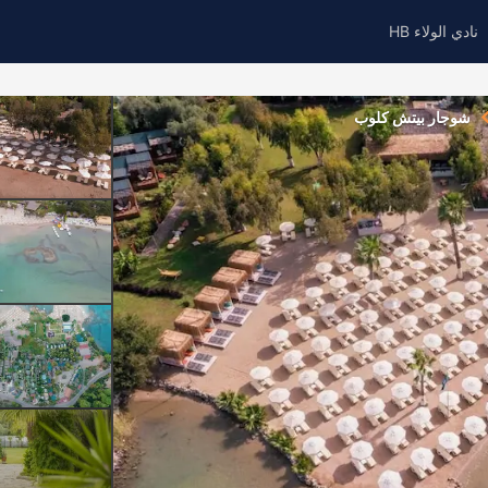
نادي الولاء HB
شوجار بيتش كلوب