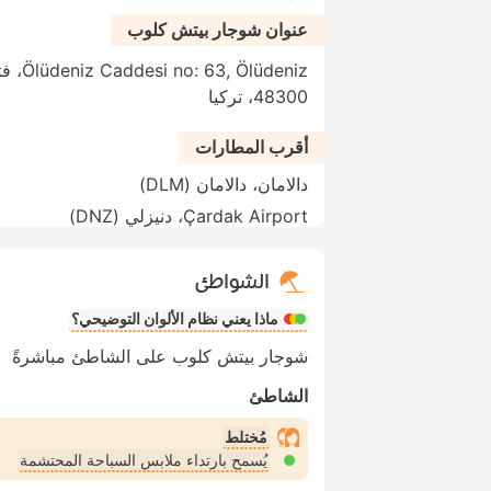
عنوان شوجار بيتش كلوب
lüdeniz
48300، تركيا
أقرب المطارات
دالامان، دالامان (DLM)
Çardak Airport، دنيزلي (DNZ)
الشواطئ
ماذا يعني نظام الألوان التوضيحي؟
شوجار بيتش كلوب على الشاطئ مباشرةً
الشاطئ
مُختلط
يُسمح بارتداء ملابس السباحة المحتشمة