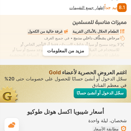
8.1
جيد جداً
إظهار جميع التقييمات
مميزات مناسبة للمسلمين
الطعام الحلال بالأماكن القريبة
غرفة خالية من الكحول
مرحاض بشطّاف داخلي مدمج
• في جميع الغرف
لا يوجد مسبح أو سبا أو شاطئ للسيدات فقط أو للتأجير الخاص أو
للاستخدام في الفيلا/الغرفة يوفر الانعزال التام. لا يوجد مسبح أو سبا أو
مزيد من المعلومات
شاطئ للاستخدام المُختلط يُسمح فيه بارتداء ملابس السباحة المحتشمة
اغتنم العروض الحصرية لأعضاء
Gold
سجّل الدخول أو أنشئ حسابًا للحصول على خصومات حتى
20%
في معظم الفنادق
سجّل الدخول أو أنشئ حسابًا
أسعار شيبويا اكسل هوتل طوكيو
شخصان
ليلة واحدة
ال
مطابقة الأسعار