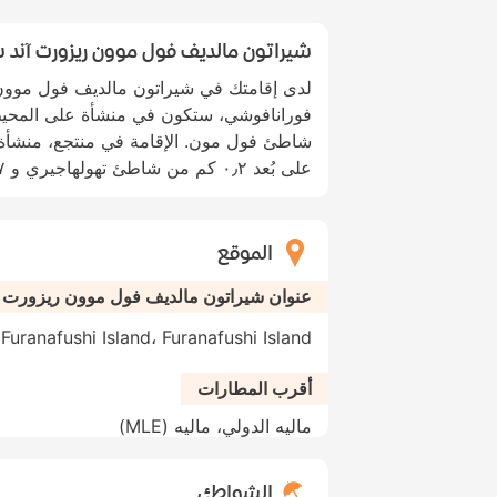
شيراتون مالديف فول موون ريزورت آند س
لدى إقامتك في شيراتون مالديف فول موون 
فورانافوشي، ستكون في منشأة على المحي
على بُعد ٠٫٢ كم من شاطئ تهولهاجيري و ٠٫٧ كم من أنجسانا بيتش.
الموقع
عنوان شيراتون مالديف فول موون ريزورت آ
Furanafushi Island، Furanafushi Island، كافو أتول، جزر المالديف
أقرب المطارات
ماليه الدولي، ماليه (MLE)
الشواطئ