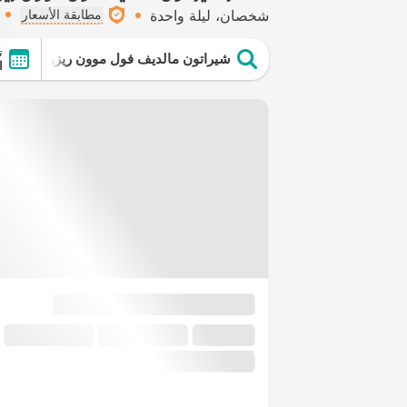
شخصان
ليلة واحدة
مطابقة الأسعار
ت
شيراتون مالديف فول موون ريزورت آند س
ال