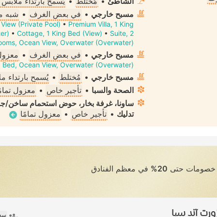
الشاطئ
•
مُختلط
•
يُسمح بارتداء ملابس
مسبح خارجي
•
في بعض الغرف
•
شبه م
 View (Private Pool)
•
Premium Villa, 1 King
er)
•
Cottage, 1 King Bed (View)
•
Suite, 2
ooms, Ocean View, Overwater (Overwater)
مسبح خارجي
•
في بعض الغرف
•
معزول 
ing Bed, Ocean View, Overwater (Overwater)
مسبح خارجي
•
مُختلط
•
يُسمح بارتداء 
الصحة والسبا
•
تأجير خاص
•
معزول تمامً
ساونا، غرفة بخار، حوض استحمام ساخن/جاك
تدليك
•
تأجير خاص
•
معزول تمامًا
ى خصومات حتى
20%
في معظم الفنادق
رت آند سبا
سعر