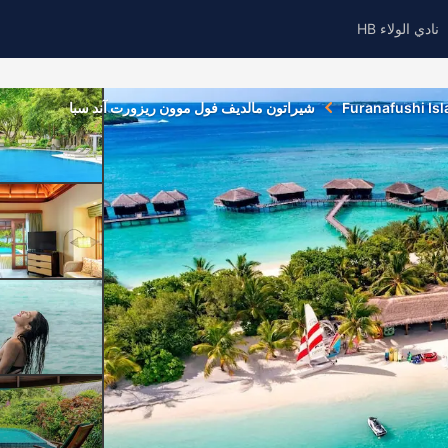
نادي الولاء HB
Furanafushi Is
شيراتون مالديف فول موون ريزورت آند سبا