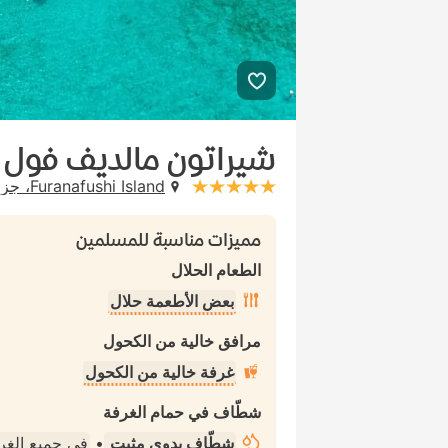
شيراتون مالديف فول م
Furanafushi Island، جزر المالديف
stars: 5
مميزات مناسبة للمسلمين
الطعام الحلال
بعض الأطعمة حلال
مرافق خالية من الكحول
غرفة خالية من الكحول
شطّاف في حمام الغرفة
شطّاف يدوي مثبت
•
في جميع الغ