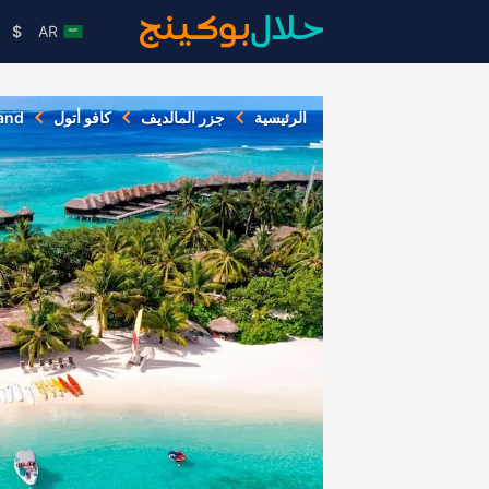
$
AR
الرئيسية
جزر المالديف
كافو أتول
land