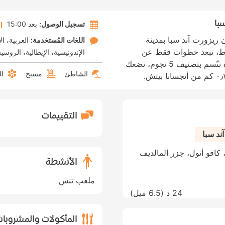
با
تسجيل الوصول:
بعد 15:00
ريزورت آند سبا بمدينة
اللغات المُستخدمة:
العربية
ال
ط، تبعد خطوات فقط عن
الإندونيسية
الإيطالية
الروسية
شاطئ فول مون. الإقامة في منتجع، منشأة تتّسم بتصنيف 5 نجوم، تضعك
الشاطئ
مسبح
ال
التقييمات
ند سبا
الأنشطة
ملعب تنس
24 د (
6.5 ميل
)
المأكولات والمشروبا