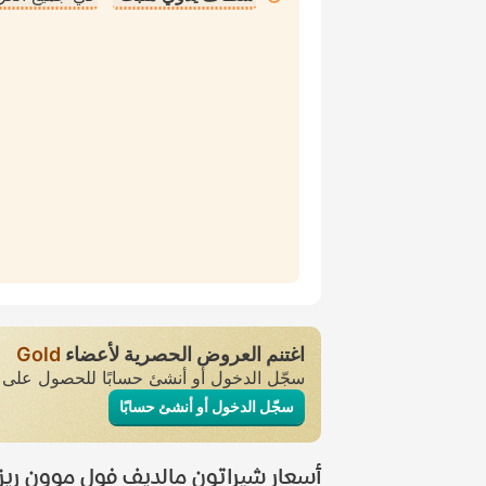
اغتنم العروض الحصرية لأعضاء
Gold
سجّل الدخول أو أنشئ حسابًا للحصول عل
سجّل الدخول أو أنشئ حسابًا
أسعار شيراتون مالديف فول موون ريزو