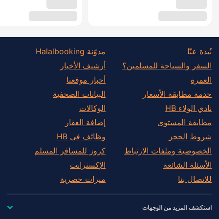
نُبذة عنّا
مدوّنة Halalbooking
السفر والسياحة للمسلمين؟
أرشيف الأخبار
العمرة
أخبار موقعنا
خدمة مطابقة الأسعار
البيانات الصحفية
نادي الولاء HB
الوكالات
مطابقة المستوى
إضافة العقار
شروط الحجز
وظائف في HB
الخصوصية وملفات الارتباط
كروز للمسافر المسلم
الأسئلة الشائعة
الإكسترانت
للاتصال بنا
ميزات حصرية
استكشف المزيد من الوجهات