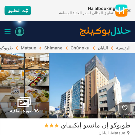
Halalbooking
ثبّت التطبيق
التطبيق المثالي لسفر العائلة المسلمة
الرئيسية
اليابان
Chūgoku
Shimane
Matsue
طويوكو 
36 صورة إضافية
طويوكو إن ماتسو إيكيماي
Matsue، اليابان