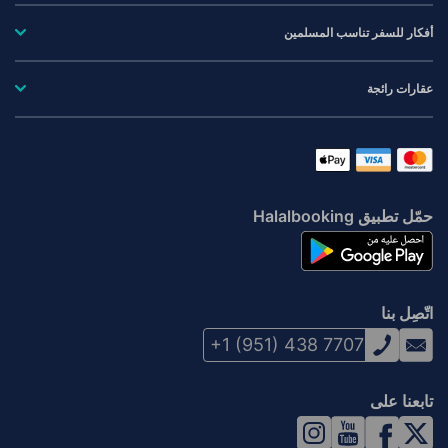
أفكار للسفر تناسب المسلمين
عقارات رائجة
حمّل تطبيق Halalbooking
اتّصِل بنا
+1 (951) 438 7707
تابعنا على