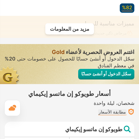
82‏%
مميزات مناسبة للمسلمين
مزيد من المعلومات
مرحاض ذكي حديث مع شطّاف
• في جميع الغرف
اغتنم العروض الحصرية لأعضاء
Gold
سجّل الدخول أو أنشئ حسابًا للحصول على خصومات حتى
20%
في معظم الفنادق
سجّل الدخول أو أنشئ حسابًا
أسعار طويوكو إن ماتسو إيكيماي
شخصان
ليلة واحدة
ال
مطابقة الأسعار
طويوكو إن ماتسو إيكيماي