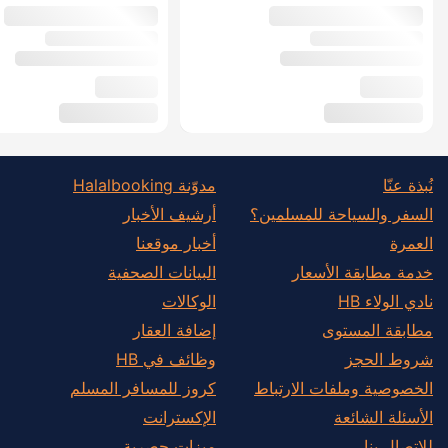
نُبذة عنّا
مدوّنة Halalbooking
السفر والسياحة للمسلمين؟
أرشيف الأخبار
العمرة
أخبار موقعنا
خدمة مطابقة الأسعار
البيانات الصحفية
نادي الولاء HB
الوكالات
مطابقة المستوى
إضافة العقار
شروط الحجز
وظائف في HB
الخصوصية وملفات الارتباط
كروز للمسافر المسلم
الأسئلة الشائعة
الإكسترانت
للاتصال بنا
ميزات حصرية