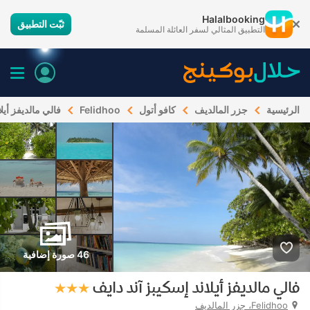
Halalbooking
ثبّت التطبيق
التطبيق المثالي لسفر العائلة المسلمة
الرئيسية
جزر المالديف
كافو أتول
Felidhoo
فالي مالديفز أيل
46 صورة إضافية
فالي مالديفز أيلاند إسكيبز آند دايف
Felidhoo، جزر المالديف