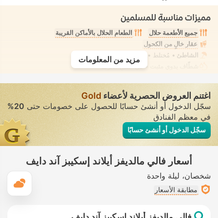
مميزات مناسبة للمسلمين
جميع الأطعمة حلال
الطعام الحلال بالأماكن القريبة
عقار خالٍ من الكحول
الشاطئ
• مُختلط • ملابس السباحة المحتشمة
مزيد من المعلومات
شطّاف يدوي مثبت
• في جميع الغرف
اغتنم العروض الحصرية لأعضاء
Gold
سجّل الدخول أو أنشئ حسابًا للحصول على خصومات حتى
20%
في معظم الفنادق
سجّل الدخول أو أنشئ حسابًا
أسعار فالي مالديفز أيلاند إسكيبز آند دايف
شخصان
ليلة واحدة
ال
مطابقة الأسعار
فالي مالديفز أيلاند إسكيبز آند دايف