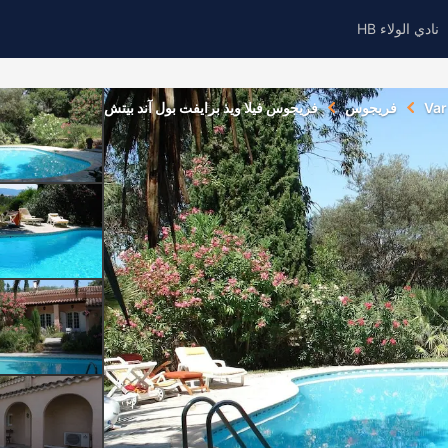
نادي الولاء HB
Var
فريجوس
فريجوس فيلا ويذ برايفت بول آند بيتش