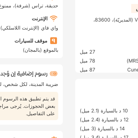
حديقة، تراس (شرفة)، ممنوع 
الإنترنت
Avenue de Valescure 871، فريجوس، Var (المديريّة)، 83600،
واي فاي (الإنترنت اللاسلكي)
موقف للسيارات
بالموقع (بالمجان)
27 ميل
78 ميل
Cune
87 ميل
رسوم إضافية إن وُجد
ضريبة المدينة، لكل شخص، لك
قد يتم تطبيق هذه الرسوم ا
بعض الحجوزات. يُرجى مراج
10 د بالسيارة (2.1 ميل)
على التفاصيل.
12 د بالسيارة (2.4 ميل)
14 د بالسيارة (3 ميل)
17 د بالسيارة (3.4 ميل)