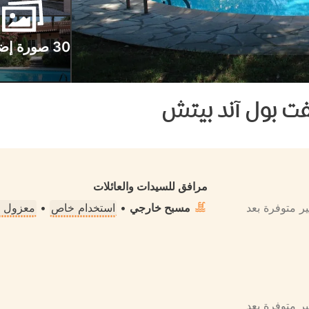
30 صورة إضافية
فت بول آند بيتش
مرافق للسيدات والعائلات
ير متوفرة بعد
مسبح خارجي
•
استخدام خاص
•
معزول تم
ير متوفرة بعد