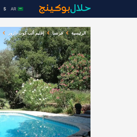
$
AR
الرئيسية
فرنسا
إقليم ألب كوت دازور