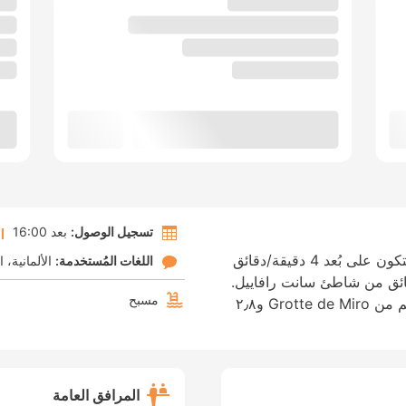
تسجيل الوصول:
بعد 16:00
لدى الإقامة في هذه الفيلا في فريجوس، ستكون على بُعد 4 دقيقة/دقائق
اللغات المُستخدمة:
الألمانية
ا
 فريجوس و8 دقيقة/دقائق من شاطئ سانت رافاييل.
مسبح
الإقامة في هذه الفيلا تضعك على بُعد ٢٫٦ كم من Grotte de Miro و٢٫٨
المرافق العامة