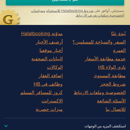
بتسجيلي، أوافق على
شروط Halalbooking للاستخدام
و
سياسات
الخصوصية وملفات تعريف الارتباط
.
نُبذة عنّا
مدوّنة Halalbooking
السفر والسياحة للمسلمين؟
أرشيف الأخبار
العمرة
أخبار موقعنا
خدمة مطابقة الأسعار
البيانات الصحفية
نادي الولاء HB
الوكالات
مطابقة المستوى
إضافة العقار
شروط الحجز
وظائف في HB
الخصوصية وملفات الارتباط
كروز للمسافر المسلم
الأسئلة الشائعة
الإكسترانت
للاتصال بنا
ميزات حصرية
استكشف المزيد من الوجهات