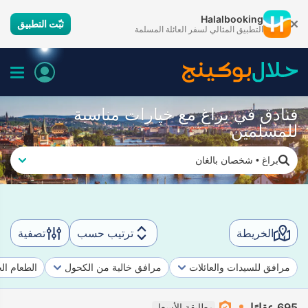
Halalbooking
ثبّت التطبيق
التطبيق المثالي لسفر العائلة المسلمة
فنادق في براغ مع خيارات مناسبة
للمسلمين
براغ
•
شخصان بالغان
الخريطة
ترتيب حسب
تصفية
مرافق للسيدات والعائلات
مرافق خالية من الكحول
الطعام ال
695 عقارًا
مطابقة الأسعار