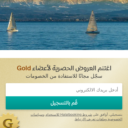
اغتنم العروض الحصرية لأعضاء
Gold
سجّل مجانًا للاستفادة من الخصومات
قُم بالتسجيل
بتسجيلي، أوافق على
شروط Halalbooking للاستخدام
و
سياسات
الخصوصية وملفات تعريف الارتباط
.