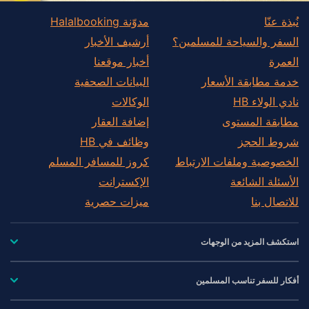
نُبذة عنّا
مدوّنة Halalbooking
السفر والسياحة للمسلمين؟
أرشيف الأخبار
العمرة
أخبار موقعنا
خدمة مطابقة الأسعار
البيانات الصحفية
نادي الولاء HB
الوكالات
مطابقة المستوى
إضافة العقار
شروط الحجز
وظائف في HB
الخصوصية وملفات الارتباط
كروز للمسافر المسلم
الأسئلة الشائعة
الإكسترانت
للاتصال بنا
ميزات حصرية
استكشف المزيد من الوجهات
أفكار للسفر تناسب المسلمين