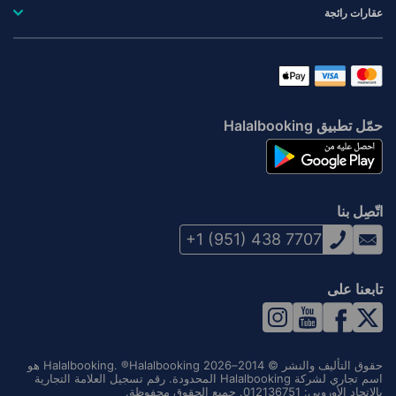
عقارات رائجة
حمّل تطبيق Halalbooking
اتّصِل بنا
+1 (951) 438 7707
تابعنا على
حقوق التأليف والنشر © 2014–2026 Halalbooking. ®Halalbooking هو
اسم تجاري لشركة Halalbooking المحدودة. رقم تسجيل العلامة التجارية
بالاتحاد الأوروبي: 012136751. جميع الحقوق محفوظة.