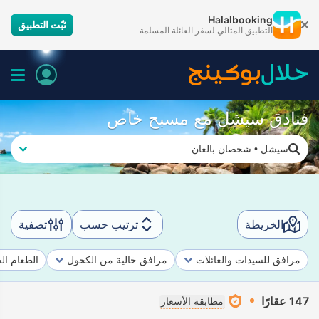
Halalbooking
ثبّت التطبيق
التطبيق المثالي لسفر العائلة المسلمة
فنادق سيشل مع مسبح خاص
سيشل
•
شخصان بالغان
الخريطة
ترتيب حسب
تصفية
مرافق للسيدات والعائلات
مرافق خالية من الكحول
الطعام ال
147 عقارًا
مطابقة الأسعار