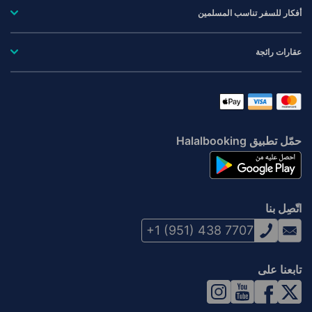
أفكار للسفر تناسب المسلمين
عقارات رائجة
حمّل تطبيق Halalbooking
اتّصِل بنا
+1 (951) 438 7707
تابعنا على