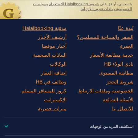
بتسجيلي، أوافق على
شروط Halalbooking للاستخدام
و
سياسات
الخصوصية وملفات تعريف الارتباط
.
نُبذة عنّا
مدوّنة Halalbooking
السفر والسياحة للمسلمين؟
أرشيف الأخبار
العمرة
أخبار موقعنا
خدمة مطابقة الأسعار
البيانات الصحفية
نادي الولاء HB
الوكالات
مطابقة المستوى
إضافة العقار
شروط الحجز
وظائف في HB
الخصوصية وملفات الارتباط
كروز للمسافر المسلم
الأسئلة الشائعة
الإكسترانت
للاتصال بنا
ميزات حصرية
استكشف المزيد من الوجهات