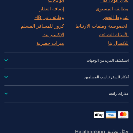
مطابقة المستوى
إضافة العقار
شروط الحجز
وظائف في HB
الخصوصية وملفات الارتباط
كروز للمسافر المسلم
الأسئلة الشائعة
الإكسترانت
للاتصال بنا
ميزات حصرية
استكشف المزيد من الوجهات
أفكار للسفر تناسب المسلمين
عقارات رائجة
حمّل تطبيق Halalbooking