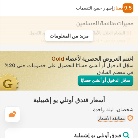
9.5
ممتاز
إظهار جميع التقييمات
مميزات مناسبة للمسلمين
الطعام الحلال بالأماكن القريبة
غرفة خالية من الكحول
مزيد من المعلومات
مسبح خارجي
• مُختلط • ملابس السباحة المحتشمة
اغتنم العروض الحصرية لأعضاء
Gold
سجّل الدخول أو أنشئ حسابًا للحصول على خصومات حتى
20%
في معظم الفنادق
سجّل الدخول أو أنشئ حسابًا
أسعار فندق أونلي يو إشبيلية
شخصان
ليلة واحدة
ال
مطابقة الأسعار
فندق أونلي يو إشبيلية