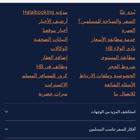
نُبذة عنّا
مدوّنة Halalbooking
السفر والسياحة للمسلمين؟
أرشيف الأخبار
العمرة
أخبار موقعنا
خدمة مطابقة الأسعار
البيانات الصحفية
نادي الولاء HB
الوكالات
مطابقة المستوى
إضافة العقار
شروط الحجز
وظائف في HB
الخصوصية وملفات الارتباط
كروز للمسافر المسلم
الأسئلة الشائعة
الإكسترانت
للاتصال بنا
ميزات حصرية
استكشف المزيد من الوجهات
أفكار للسفر تناسب المسلمين