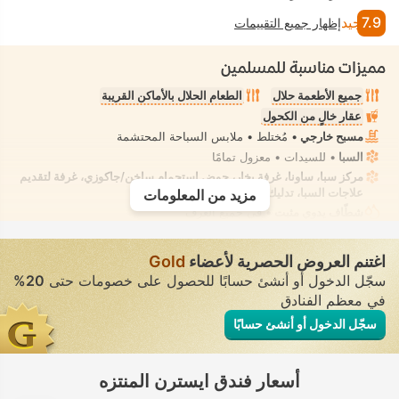
7.9
جيد
إظهار جميع التقييمات
مميزات مناسبة للمسلمين
جميع الأطعمة حلال
الطعام الحلال بالأماكن القريبة
عقار خالٍ من الكحول
مسبح خارجي
• مُختلط • ملابس السباحة المحتشمة
السبا
• للسيدات • معزول تمامًا
مركز سبا، ساونا، غرفة بخار، حوض استحمام ساخن/جاكوزي، غرفة لتقديم
علاجات السبا، تدليك
• للسيدات • معزول تمامًا
مزيد من المعلومات
شطّاف يدوي مثبت
• في جميع الغرف
اغتنم العروض الحصرية لأعضاء
Gold
سجّل الدخول أو أنشئ حسابًا للحصول على خصومات حتى
20%
في معظم الفنادق
سجّل الدخول أو أنشئ حسابًا
أسعار فندق ايسترن المنتزه