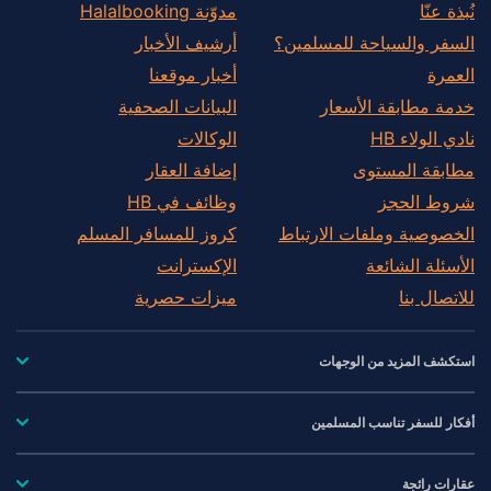
نُبذة عنّا
مدوّنة Halalbooking
السفر والسياحة للمسلمين؟
أرشيف الأخبار
العمرة
أخبار موقعنا
خدمة مطابقة الأسعار
البيانات الصحفية
نادي الولاء HB
الوكالات
مطابقة المستوى
إضافة العقار
شروط الحجز
وظائف في HB
الخصوصية وملفات الارتباط
كروز للمسافر المسلم
الأسئلة الشائعة
الإكسترانت
للاتصال بنا
ميزات حصرية
استكشف المزيد من الوجهات
أفكار للسفر تناسب المسلمين
عقارات رائجة