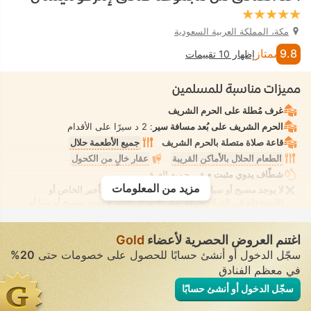
مكة، المملكة العربية السعودية
9.8
ممتاز
إظهار 10 تقييمات
مميزات مناسبة للمسلمين
غرف مُطلة على الحرم الشريف
الحرم الشريف على بُعد مسافة سير
: 2 د سيرًا على الأقدام
قاعة صلاة متصلة بالحرم الشريف
جميع الأطعمة حلال
الطعام الحلال بالأماكن القريبة
عقار خالٍ من الكحول
شطّاف يدوي مثبت
• في جميع الغرف
مزيد من المعلومات
لا يوجد مسبح أو سبا أو شاطئ للسيدات فقط أو للتأجير الخاص أو
للاستخدام في الفيلا/الغرفة يوفر الانعزال التام. لا يوجد مسبح أو سبا أو
شاطئ للاستخدام المُختلط يُسمح فيه بارتداء ملابس السباحة المحتشمة
اغتنم العروض الحصرية لأعضاء
Gold
سجّل الدخول أو أنشئ حسابًا للحصول على خصومات حتى
20%
في معظم الفنادق
سجّل الدخول أو أنشئ حسابًا