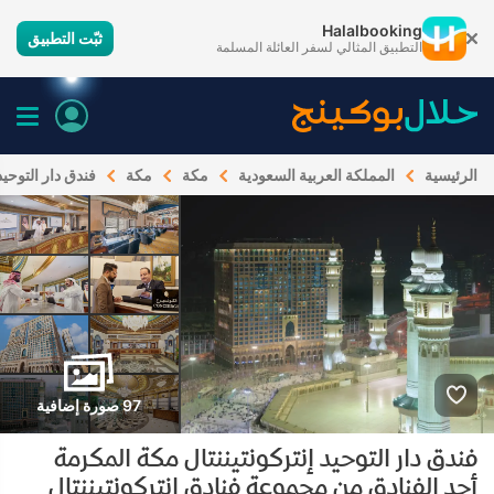
Halalbooking
ثبّت التطبيق
التطبيق المثالي لسفر العائلة المسلمة
الرئيسية
المملكة العربية السعودية
مكة
مكة
فندق دار التوحيد
97 صورة إضافية
فندق دار التوحيد إنتركونتيننتال مكة المكرمة
أحد الفنادق من مجموعة فنادق إنتركونتيننتال