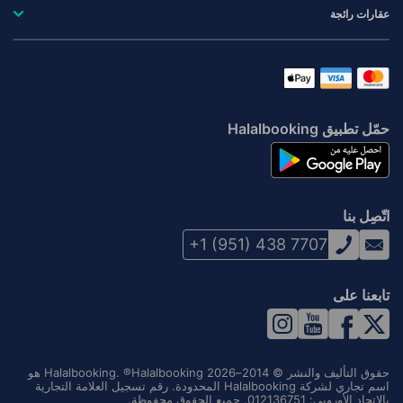
عقارات رائجة
حمّل تطبيق Halalbooking
اتّصِل بنا
+1 (951) 438 7707
تابعنا على
حقوق التأليف والنشر © 2014–2026 Halalbooking. ®Halalbooking هو
اسم تجاري لشركة Halalbooking المحدودة. رقم تسجيل العلامة التجارية
بالاتحاد الأوروبي: 012136751. جميع الحقوق محفوظة.