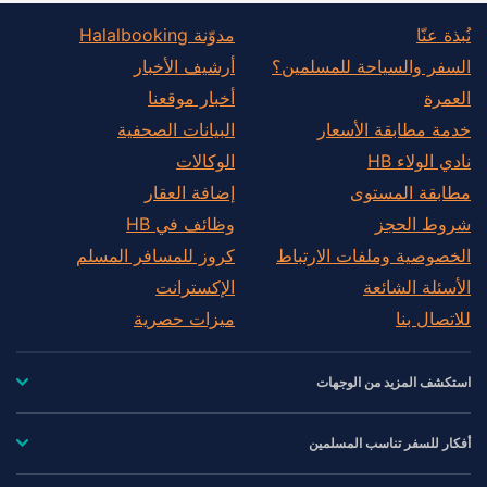
نُبذة عنّا
مدوّنة Halalbooking
السفر والسياحة للمسلمين؟
أرشيف الأخبار
العمرة
أخبار موقعنا
خدمة مطابقة الأسعار
البيانات الصحفية
نادي الولاء HB
الوكالات
مطابقة المستوى
إضافة العقار
شروط الحجز
وظائف في HB
الخصوصية وملفات الارتباط
كروز للمسافر المسلم
الأسئلة الشائعة
الإكسترانت
للاتصال بنا
ميزات حصرية
استكشف المزيد من الوجهات
أفكار للسفر تناسب المسلمين