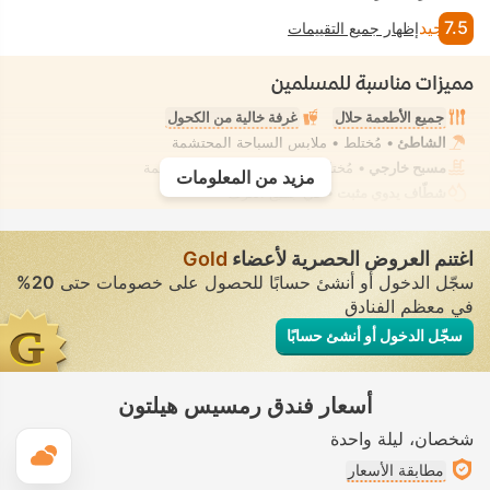
7.5
جيد
إظهار جميع التقييمات
مميزات مناسبة للمسلمين
جميع الأطعمة حلال
غرفة خالية من الكحول
الشاطئ
• مُختلط • ملابس السباحة المحتشمة
مسبح خارجي
• مُختلط • ملابس السباحة المحتشمة
مزيد من المعلومات
شطّاف يدوي مثبت
• في جميع الغرف
اغتنم العروض الحصرية لأعضاء
Gold
سجّل الدخول أو أنشئ حسابًا للحصول على خصومات حتى
20%
في معظم الفنادق
سجّل الدخول أو أنشئ حسابًا
أسعار فندق رمسيس هيلتون
شخصان
ليلة واحدة
ال
مطابقة الأسعار