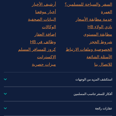
السفر والسياحة للمسلمين؟
أرشيف الأخبار
العمرة
أخبار موقعنا
خدمة مطابقة الأسعار
البيانات الصحفية
نادي الولاء HB
الوكالات
مطابقة المستوى
إضافة العقار
شروط الحجز
وظائف في HB
الخصوصية وملفات الارتباط
كروز للمسافر المسلم
الأسئلة الشائعة
الإكسترانت
للاتصال بنا
ميزات حصرية
استكشف المزيد من الوجهات
أفكار للسفر تناسب المسلمين
عقارات رائجة