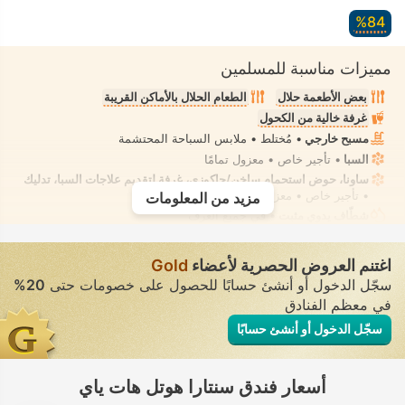
84‏%
مميزات مناسبة للمسلمين
بعض الأطعمة حلال
الطعام الحلال بالأماكن القريبة
غرفة خالية من الكحول
مسبح خارجي
• مُختلط • ملابس السباحة المحتشمة
السبا
• تأجير خاص • معزول تمامًا
ساونا، حوض استحمام ساخن/جاكوزي، غرفة لتقديم علاجات السبا، تدليك
• تأجير خاص • معزول تمامًا
مزيد من المعلومات
شطّاف يدوي مثبت
• في جميع الغرف
اغتنم العروض الحصرية لأعضاء
Gold
سجّل الدخول أو أنشئ حسابًا للحصول على خصومات حتى
20%
في معظم الفنادق
سجّل الدخول أو أنشئ حسابًا
أسعار فندق سنتارا هوتل هات ياي